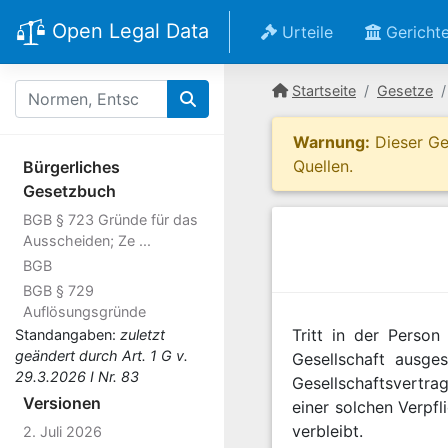
Open Legal Data
Urteile
Gericht
Startseite
Gesetze
Warnung:
Dieser Ges
Quellen.
Bürgerliches
Gesetzbuch
BGB § 723 Gründe für das
Ausscheiden; Ze ...
BGB
BGB § 729
Auflösungsgründe
Tritt in der Person
Standangaben:
zuletzt
geändert durch Art. 1 G v.
Gesellschaft ausge
29.3.2026 I Nr. 83
Gesellschaftsvertrag
Versionen
einer solchen Verpf
verbleibt.
2. Juli 2026