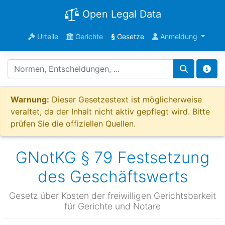
Open Legal Data
Urteile
Gerichte
§
Gesetze
Anmeldung
Warnung:
Dieser Gesetzestext ist möglicherweise
veraltet, da der Inhalt nicht aktiv gepflegt wird. Bitte
prüfen Sie die offiziellen Quellen.
GNotKG § 79 Festsetzung
des Geschäftswerts
Gesetz über Kosten der freiwilligen Gerichtsbarkeit
für Gerichte und Notare