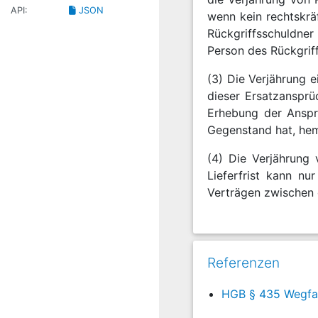
API:
JSON
wenn kein rechtskräf
Rückgriffsschuldner
Person des Rückgriff
(3) Die Verjährung 
dieser Ersatzansprü
Erhebung der Anspr
Gegenstand hat, hem
(4) Die Verjährung
Lieferfrist kann nu
Verträgen zwischen d
Referenzen
HGB § 435 Wegfal