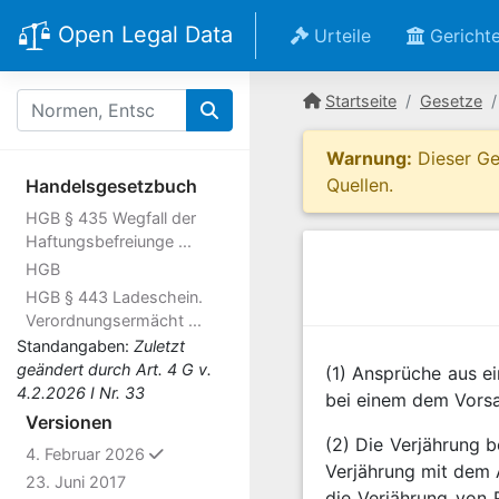
Open Legal Data
Urteile
Gericht
Startseite
Gesetze
Warnung:
Dieser Ges
Quellen.
Handelsgesetzbuch
HGB § 435 Wegfall der
Haftungsbefreiunge ...
HGB
HGB § 443 Ladeschein.
Verordnungsermächt ...
Standangaben:
Zuletzt
geändert durch Art. 4 G v.
(1) Ansprüche aus ei
4.2.2026 I Nr. 33
bei einem dem Vors
Versionen
(2) Die Verjährung b
ausgewählt
4. Februar 2026
Verjährung mit dem 
23. Juni 2017
die Verjährung von 