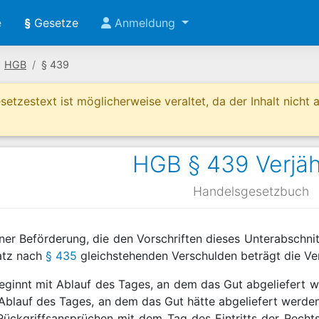
e
§
Gesetze
Anmeldung
HGB
§ 439
etzestext ist möglicherweise veraltet, da der Inhalt nicht ak
HGB § 439 Verjä
Handelsgesetzbuch
ner Beförderung, die den Vorschriften dieses Unterabschnitt
atz nach
§ 435
gleichstehenden Verschulden beträgt die Verj
eginnt mit Ablauf des Tages, an dem das Gut abgeliefert wu
Ablauf des Tages, an dem das Gut hätte abgeliefert werd
Rückgriffsansprüchen mit dem Tag des Eintritts der Rechts