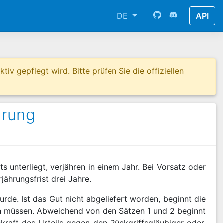
DE
API
tiv gepflegt wird. Bitte prüfen Sie die offiziellen
hrung
s unterliegt, verjähren in einem Jahr. Bei Vorsatz oder
ährungsfrist drei Jahre.
rde. Ist das Gut nicht abgeliefert worden, beginnt die
en müssen. Abweichend von den Sätzen 1 und 2 beginnt
kraft des Urteils gegen den Rückgriffsgläubiger oder,