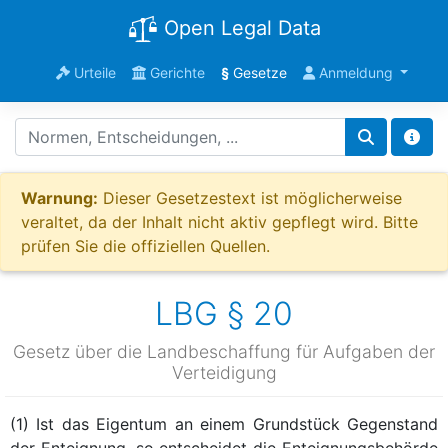
Open Legal Data
Urteile
Gerichte
§
Gesetze
Anmeldung
Warnung:
Dieser Gesetzestext ist möglicherweise
veraltet, da der Inhalt nicht aktiv gepflegt wird. Bitte
prüfen Sie die offiziellen Quellen.
LBG § 20
Gesetz über die Landbeschaffung für Aufgaben der
Verteidigung
(1) Ist das Eigentum an einem Grundstück Gegenstand
der Enteignung, so entscheidet die Enteignungsbehörde