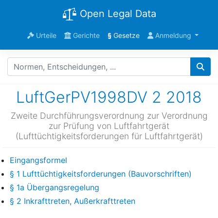
Open Legal Data
Urteile
Gerichte
§
Gesetze
Anmeldung
LuftGerPV1998DV 2 2018
Zweite Durchführungsverordnung zur Verordnung
zur Prüfung von Luftfahrtgerät
(Lufttüchtigkeitsforderungen für Luftfahrtgerät)
Eingangsformel
§ 1 Lufttüchtigkeitsforderungen (Bauvorschriften)
§ 1a Übergangsregelung
§ 2 Inkrafttreten, Außerkrafttreten