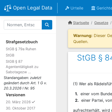
Open Legal Data
Urteile
Gericht
Startseite
Gesetze
Warnung:
Dieser Ges
Quellen.
Strafgesetzbuch
StGB § 79a Ruhen
StGB § 84
StGB
StGB § 87
Agententätigkeit zu
Sabotagezw ...
Standangaben:
zuletzt
geändert durch Art. 1 G v.
(1) Wer als Rädelsf
20.3.2026 I Nr. 95
1.
einer vom Bundes
Versionen
2.
einer Partei, vo
ausgewählt
20. März 2026
30. Oktober 2017
aufrechterhält, wird 