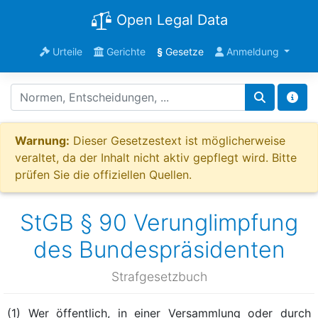
Open Legal Data
Urteile
Gerichte
§
Gesetze
Anmeldung
Warnung:
Dieser Gesetzestext ist möglicherweise
veraltet, da der Inhalt nicht aktiv gepflegt wird. Bitte
prüfen Sie die offiziellen Quellen.
StGB § 90 Verunglimpfung
des Bundespräsidenten
Strafgesetzbuch
(1) Wer öffentlich, in einer Versammlung oder durch