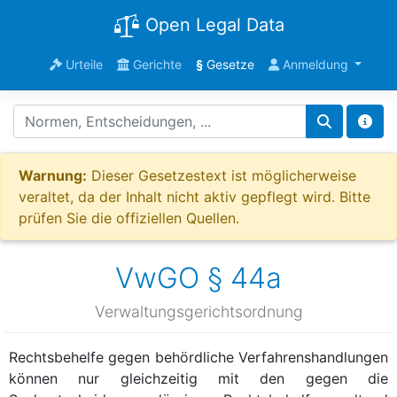
Open Legal Data
Urteile
Gerichte
§
Gesetze
Anmeldung
Warnung:
Dieser Gesetzestext ist möglicherweise
veraltet, da der Inhalt nicht aktiv gepflegt wird. Bitte
prüfen Sie die offiziellen Quellen.
VwGO § 44a
Verwaltungsgerichtsordnung
Rechtsbehelfe gegen behördliche Verfahrenshandlungen
können nur gleichzeitig mit den gegen die