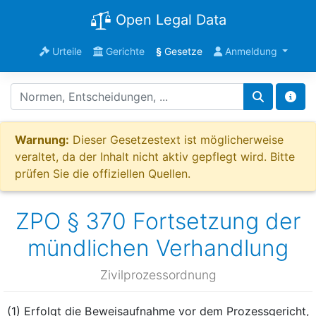
Open Legal Data
Urteile
Gerichte
§
Gesetze
Anmeldung
Warnung:
Dieser Gesetzestext ist möglicherweise
veraltet, da der Inhalt nicht aktiv gepflegt wird. Bitte
prüfen Sie die offiziellen Quellen.
ZPO § 370 Fortsetzung der
mündlichen Verhandlung
Zivilprozessordnung
(1) Erfolgt die Beweisaufnahme vor dem Prozessgericht,