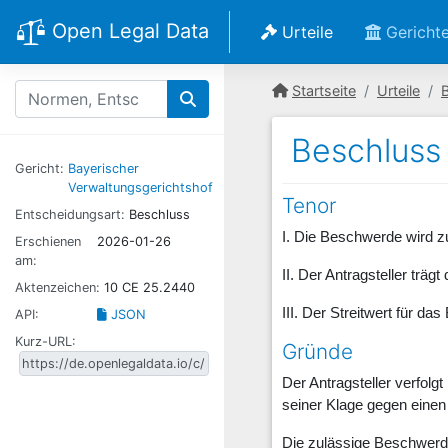
Open Legal Data
Urteile
Gericht
Startseite
Urteile
Beschluss
Gericht:
Bayerischer
Verwaltungsgerichtshof
Tenor
Entscheidungsart:
Beschluss
I. Die Beschwerde wird 
Erschienen
2026-01-26
am:
II. Der Antragsteller trä
Aktenzeichen:
10 CE 25.2440
III. Der Streitwert für d
API:
JSON
Kurz-URL:
Gründe
Der Antragsteller verfolg
seiner Klage gegen eine
Die zulässige Beschwerde