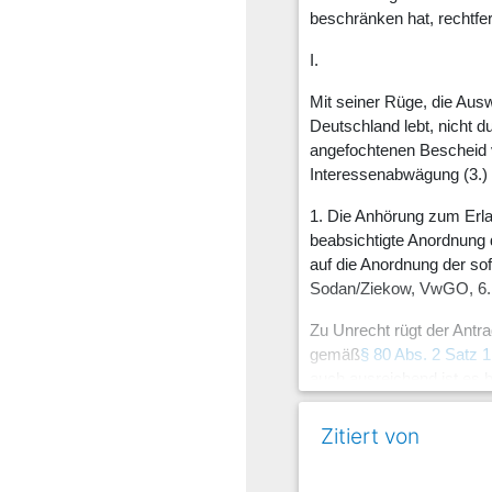
beschränken hat, rechtfe
I.
Mit seiner Rüge, die Ausw
Deutschland lebt, nicht 
angefochtenen Bescheid 
Interessenabwägung (3.)
1. Die Anhörung zum Erlas
beabsichtigte Anordnung d
auf die Anordnung der sof
Sodan/Ziekow, VwGO, 6. A
Zu Unrecht rügt der Antr
gemäß
§ 80 Abs. 2 Satz 
auch ausreichend ist es 
diese Gründe als tragfähi
Entscheidung in der Sach
Zitiert von
Hieran gemessen hat die