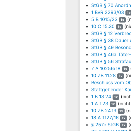
StGB § 70 Anordn
b) Hieran gemessen zieht 
1 BvR 2293/03
Sicherheit und Ordnung au
1x
5 B 1015/23
(n
1x
aa) Das Verwaltungsgeric
10 C 15.30
(ni
1x
Vergewaltigung in Tatmehr
StGB § 12 Verbre
StGB § 38 Dauer d
Der Antragsteller hat si
StGB § 49 Besond
gegenüber zwei seiner Ku
gemacht. Mit Strafurtei
StGB § 46a Täter
zwei Jahren verurteilt, d
StGB § 56 Strafa
verhängt (
§ 70 Abs. 1 Sa
7 A 10256/18
(
1x
10 ZB 11.28
(ni
1x
Bezugnehmend auf diese V
Beschluss vom Ob
– trotz einer Strafanzeig
Stattgebender Ka
kriminelle Energie an de
1 B 13.24
(nic
eigener sexueller Bedürf
1x
1 A 1.23
(nicht
Berufsverbots und der be
1x
Seine Einlassung im Straf
10 ZB 24.19
(n
1x
Verwaltungsverfahren off
18 A 1127/16
(
1x
Auseinandersetzung mit d
§ 257c StGB
(
1x
auch nicht durch die Auss