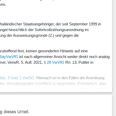
ses.
 thailändischer Staatsangehöriger, der seit September 1999 in
gel hinsichtlich der Sofortvollziehungsanordnung im
ung der Ausweisungsgründe (2.) und gegen die
zutreffend fest, keinen gesonderten Hinweis auf eine
8 BayVwVfG
ist nach allgemeiner Ansicht weder direkt noch analog
mer, VerwR, 5. Aufl. 2021,
§ 28 VwVfG
Rn. 13; Puttler in
 Abs. 3 Satz 1 VwGO
. Hiernach ist in den Fällen der Anordnung
es Verwaltungsakts schriftlich zu begründen. Erforderlich, aber
 erkennen lässt, die sie zur Anordnung veranlasst haben. Ob sich
nicht das insoweit formale Begründungserfordernis, sondern die
 23.11.2023 –
19 CS 23.14
42 – juris Rn. 13).
füllt. Sie hat das besondere Vollzugsinteresse bezogen auf den
g dieses Urteil.