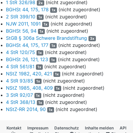
1 StR 326/98
(nicht zugeordnet)
2x
höchstrichterlich nicht entschieden. Während im Schrifttum
BGHSt 44, 175, 178
(nicht zugeordnet)
überwiegend in Anlehnung an die Auslegung des insoweit
1x
2 StR 399/10
(nicht zugeordnet)
gleichlautenden
§ 306b Abs. 1 Alternative 2 StGB
mit im
1x
Einzelnen unterschiedlichen Begründungen Zahlen zwischen
NJW 2011, 1091
(nicht zugeordnet)
1x
"mehr als drei" (Wessels/Hettinger/Engländer, StrafR BT 1, 44.
BGHSt 56, 94
(nicht zugeordnet)
1x
Aufl., Rn. 968; für eine Mindestanzahl von zehn Personen:
StGB § 306a Schwere Brandstiftung
3x
LK/Valerius, StGB, 13. Aufl., § 308 Rn. 19; SSW-StGB/Wolters,
BGHSt 44, 175, 177
(nicht zugeordnet)
1x
5. Aufl., § 306b Rn. 4; Matt/Renzikowski/Dietmeier, StGB, § 308
4 StR 120/75
(nicht zugeordnet)
1x
Rn. 6, § 306b Rn. 4 f.; für eine Mindestanzahl von zwanzig
BGHSt 26, 121, 123
(nicht zugeordnet)
1x
Personen: MüKoStGB/Radtke, 3. Aufl., § 306b Rn. 8 f.; Fischer,
4 StR 561/81
(nicht zugeordnet)
1x
StGB, 69. Aufl., § 306b Rn. 5) und fünfzig Personen (freilich
NStZ 1982, 420, 421
(nicht zugeordnet)
1x
ohne Begründung: Cantzler, JA 1999, 474, 476) genannt werden,
4 StR 93/85
(nicht zugeordnet)
1x
hat der Bundesgerichtshof - ebenfalls für das gleichlautend in
§
NStZ 1985, 408, 409
(nicht zugeordnet)
306b Abs. 1 Alternative 2 StGB
enthaltene Merkmal - eine
1x
3 StR 92/07
(nicht zugeordnet)
Anzahl von vierzehn Personen als ausreichend angesehen
1x
(BGH, Urteil vom 11. August 1998 -
1 StR 326/98
,
BGHSt 44,
4 StR 368/13
(nicht zugeordnet)
1x
175, 178
; hinsichtlich einer Anzahl von acht verletzten Personen
NStZ-RR 2014, 90
(nicht zugeordnet)
1x
allerdings im Ergebnis abweichend: BGH, Urteil vom 17.
November 2011 -
2 StR 399/10
,
NJW 2011, 1091
Rn. 12
[insoweit in
BGHSt 56, 94
nicht abgedruckt]).
Kontakt
Impressum
Datenschutz
Inhalte melden
API