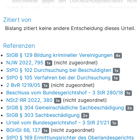
Beschwerde gegen den Durchsuchungsbeschluss nicht
abgeholfen und die Sache dem Senat zur Entscheidung
vorgelegt.
Zitiert von
II.
Bislang zitiert keine andere Entscheidung dieses Urteil.
4
1. Die Beschwerde ist zulässig. Ihr Ziel ist noch nicht
Referenzen
prozessual überholt und daher nicht in einen Antrag auf
Feststellung der Rechtswidrigkeit der angegriffenen Maßnahme
StGB § 129 Bildung krimineller Vereinigungen
4x
umzudeuten. Angesichts der nicht abgeschlossenen Durchsicht
NJW 2022, 795
(nicht zugeordnet)
1x
der vorläufig sichergestellten elektronischen Speichermedien
StPO § 102 Durchsuchung bei Beschuldigten
1x
dauert die Durchsuchungsmaßnahme weiterhin an (s. BGH,
StPO § 105 Verfahren bei der Durchsuchung
1x
Beschluss vom 18. November 2021 - StB 6/21 u.a.,
NJW 2022,
2 BvR 1219/05
(nicht zugeordnet)
1x
795
Rn. 5 mwN).
Beschluss vom Bundesgerichtshof - 3 StR 280/18
1x
5
2. Das Rechtsmittel bleibt in der Sache ohne Erfolg. Die
NStZ-RR 2022, 380
(nicht zugeordnet)
1x
Voraussetzungen für den Erlass der
StGB § 304 Gemeinschädliche Sachbeschädigung
2x
Durchsuchungsanordnung (
§§ 102, 105 StPO
) lagen vor.
StGB § 303 Sachbeschädigung
2x
Urteil vom Bundesgerichtshof - 3 StR 21/21
1x
6
a) Gegen den Beschuldigten bestand ein auf konkreten
BGHSt 66, 137
(nicht zugeordnet)
1x
Tatsachen beruhender Verdacht einer Straftat.
StPO § 169 Ermittlungsrichter des Oberlandesgerichts