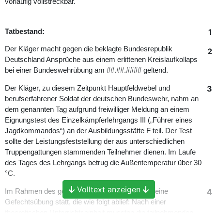
vorläufig vollstreckbar.
1
Tatbestand:
Der Kläger macht gegen die beklagte Bundesrepublik
2
Deutschland Ansprüche aus einem erlittenen Kreislaufkollaps
bei einer Bundeswehrübung am ##.##.#### geltend.
3
Der Kläger, zu diesem Zeitpunkt Hauptfeldwebel und
berufserfahrener Soldat der deutschen Bundeswehr, nahm an
dem genannten Tag aufgrund freiwilliger Meldung an einem
Eignungstest des Einzelkämpferlehrgangs III („Führer eines
Jagdkommandos“) an der Ausbildungsstätte F teil. Der Test
sollte der Leistungsfeststellung der aus unterschiedlichen
Truppengattungen stammenden Teilnehmer dienen. Im Laufe
des Tages des Lehrgangs betrug die Außentemperatur über 30
°C.
Volltext anzeigen
4
Im Rahmen des genannten Eingangstests fand eine
Gefechtsübung statt, die wie folgt ablief: Nach einer
theoretischen Unterrichtseinheit mussten die teilnehmenden