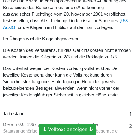
Die Beklagte wird unter entsprechend teilweiser Aufhebung des
Bescheides des Bundesamtes für die Anerkennung
ausländischer Flüchtlinge vom 20. November 2001 verpflichtet
festzustellen, dass Abschiebungshindernisse im Sinne des
§ 53
AuslG
für die Klägerin im Hinblick auf den Iran vorliegen.
Im Übrigen wird die Klage abgewiesen.
Die Kosten des Verfahrens, für das Gerichtskosten nicht erhoben
werden, tragen die Klägerin zu 2/3 und die Beklagte zu 1/3.
Das Urteil ist wegen der Kosten vorläufig vollstreckbar. Der
jeweilige Kostenschuldner kann die Vollstreckung durch
Sicherheitsleistung oder Hinterlegung in Höhe des jeweils
beizutreibenden Betrages abwenden, wenn nicht vorher der
jeweilige Kostengläubiger Sicherheit in gleicher Höhe leistet.
1
Tatbestand:
Die am 0.0. 1967 geborene Klägerin ist iranische
2
Volltext anzeigen
Staatsangehörige muslimischen Glaubens und begehrt die