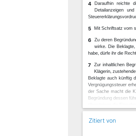
4
Daraufhin reichte 
Detailanzeigen un
Steuererklärungsvordruc
5
Mit Schriftsatz vom 
6
Zu deren Begründung 
wirke. Die Beklagte
habe, dürfe ihr die Rec
7
Zur inhaltlichen Beg
Klägerin, zustehende
Beklagte auch künftig d
Vergnügungssteuer erheb
der Sache macht die Kl
Begründung dessen führt
übersteigen die Einnah
8
Die Klägerin beantrag
Zitiert von
9
die in ihrer Ste