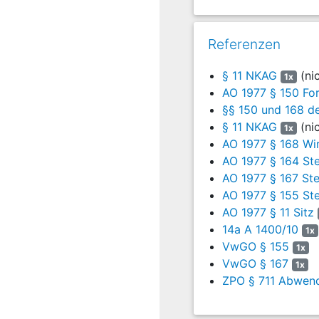
10
Die Beklagte beantr
11
die Klage abzuw
Referenzen
12
Sie beanstandet, d
§ 11 NKAG
(ni
1x
vorgesehenen amtl
AO 1977 § 150 For
gleichwohl durchgeführt
§§ 150 und 168 
Wirkung habe die von ih
§ 11 NKAG
(ni
1x
13
Wegen der weitere
AO 1977 § 168 Wi
Verwaltungsvorgän
AO 1977 § 164 St
Entscheidungsgrü
AO 1977 § 167 St
AO 1977 § 155 St
14
Die Klage ist unzul
AO 1977 § 11 Sitz
15
Nach § 10 Abs. 2
14a A 1400/10
1x
(Spielgerätesteuer
VwGO § 155
1x
Steuererklärung als St
VwGO § 167
1x
der Steueranmeldung ge
ZPO § 711 Abwen
wird ein separater Steu
Nds. Kommunalabgaben