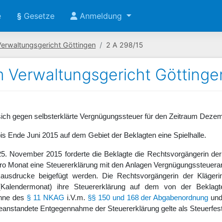
e
§
Gesetze
Anmeldung
Verwaltungsgericht Göttingen
2 A 298/15
m Verwaltungsgericht Göttinge
sich gegen selbsterklärte Vergnügungssteuer für den Zeitraum Dezem
bis Ende Juni 2015 auf dem Gebiet der Beklagten eine Spielhalle.
5. November 2015 forderte die Beklagte die Rechtsvorgängerin der 
pro Monat eine Steuererklärung mit den Anlagen Vergnügungssteueran
kausdrucke beigefügt werden. Die Rechtsvorgängerin der Klägeri
Kalendermonat) ihre Steuererklärung auf dem von der Beklagte
inne des
§ 11 NKAG
i.V.m.
§§ 150 und 168 der Abgabenordnung
und
eanstandete Entgegennahme der Steuererklärung gelte als Steuerfes