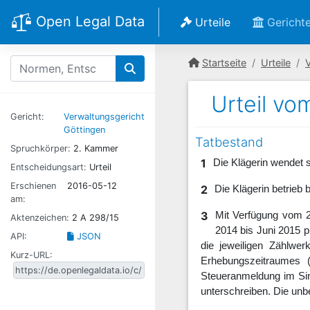
Open Legal Data
Urteile
Gericht
Startseite
Urteile
Urteil vo
Gericht:
Verwaltungsgericht
Göttingen
Tatbestand
Spruchkörper:
2. Kammer
1
Die Klägerin wendet 
Entscheidungsart:
Urteil
Erschienen
2016-05-12
2
Die Klägerin betrieb 
am:
3
Mit Verfügung vom 2
Aktenzeichen:
2 A 298/15
2014 bis Juni 2015 
API:
JSON
die jeweiligen Zählwer
Kurz-URL:
Erhebungszeitraumes (
Steueranmeldung im S
unterschreiben. Die unb