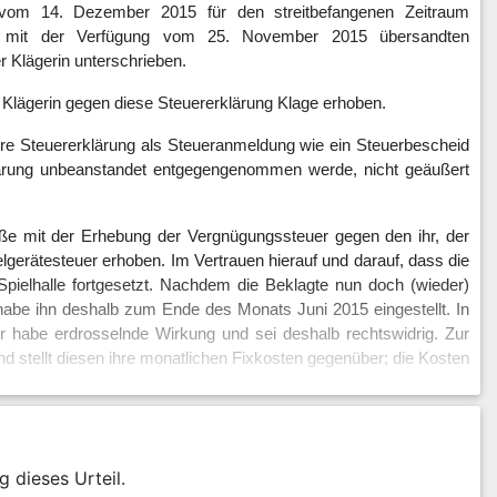
tz vom 14. Dezember 2015 für den streitbefangenen Zeitraum
ihr mit der Verfügung vom 25. November 2015 übersandten
 Klägerin unterschrieben.
 Klägerin gegen diese Steuererklärung Klage erhoben.
ihre Steuererklärung als Steueranmeldung wie ein Steuerbescheid
erklärung unbeanstandet entgegengenommen werde, nicht geäußert
toße mit der Erhebung der Vergnügungssteuer gegen den ihr, der
gerätesteuer erhoben. Im Vertrauen hierauf und darauf, dass die
 Spielhalle fortgesetzt. Nachdem die Beklagte nun doch (wieder)
 habe ihn deshalb zum Ende des Monats Juni 2015 eingestellt. In
r habe erdrosselnde Wirkung und sei deshalb rechtswidrig. Zur
 stellt diesen ihre monatlichen Fixkosten gegenüber; die Kosten
erätesteuer aufzuheben.
g dieses Urteil.