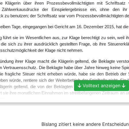
die Klägerin über ihren Prozessbevollmächtigten mit Schriftsa
d Zählwerkausdrucke der Einspielergebnisse ein, ohne den 
k zu benutzen; der Schriftsatz war vom Prozessbevollmächtigten der
selben Tage, eingegangen bei Gericht am 16. Dezember 2015, hat die
führt sie im Wesentlichen aus, zur Klage berechtigt zu sein, weil 
, die sich zu ihrer ausdrücklich gestellten Frage, ob ihre Steuer
htsschutzmöglichkeit der Klage nicht nehmen.
ründung ihrer Klage macht die Klägerin geltend, die Beklagte vers
n Vertrauensschutz. Die Beklagte habe über Jahre hinweg keine Spiel
ie fragliche Steuer nicht erheben würde, habe sie den Betrieb der
en würde, rentiere sich der Weiterbetrieb der Spielhalle nicht. Sie
Volltext anzeigen
ägerin geltend, die von der Beklagten erhobene Vergnügungssteue
 sie ihre monatlichen Einnahmen im streitbefangenen Zeitraum an und
men.
t,
uererklärung vom 14. Dezember 2015 liegende Festsetzung der Spielg
Bislang zitiert keine andere Entscheidun