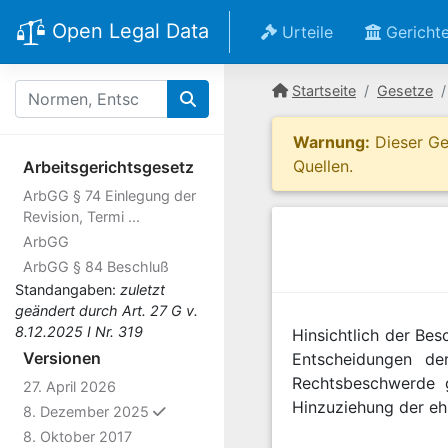
Open Legal Data
Urteile
Gericht
Startseite
Gesetze
Warnung:
Dieser Ges
Quellen.
Arbeitsgerichtsgesetz
ArbGG § 74 Einlegung der
Revision, Termi ...
ArbGG
ArbGG § 84 Beschluß
Standangaben:
zuletzt
geändert durch Art. 27 G v.
8.12.2025 I Nr. 319
Hinsichtlich der Be
Versionen
Entscheidungen de
Rechtsbeschwerde 
27. April 2026
Hinzuziehung der eh
ausgewählt
8. Dezember 2025
8. Oktober 2017