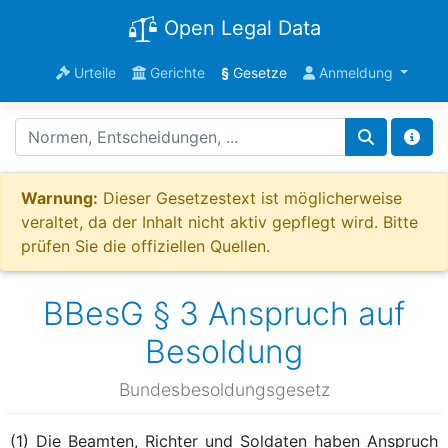
Open Legal Data
Urteile
Gerichte
§
Gesetze
Anmeldung
Warnung:
Dieser Gesetzestext ist möglicherweise
veraltet, da der Inhalt nicht aktiv gepflegt wird. Bitte
prüfen Sie die offiziellen Quellen.
BBesG § 3 Anspruch auf
Besoldung
Bundesbesoldungsgesetz
(1) Die Beamten, Richter und Soldaten haben Anspruch