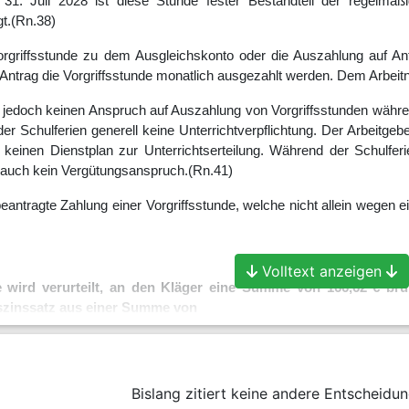
31. Juli 2028 ist diese Stunde fester Bestandteil der regelmäßi
t.
(Rn.38)
orgriffsstunde zu dem Ausgleichskonto oder die Auszahlung auf An
Antrag die Vorgriffsstunde monatlich ausgezahlt werden. Dem Arbeitn
 jedoch keinen Anspruch auf Auszahlung von Vorgriffsstunden währe
er Schulferien generell keine Unterrichtverpflichtung. Der Arbeitgeber
n keinen Dienstplan zur Unterrichtserteilung. Während der Schulferie
t auch kein Vergütungsanspruch.
(Rn.41)
 beantragte Zahlung einer Vorgriffsstunde, welche nicht allein wegen 
Volltext anzeigen
e wird verurteilt, an den Kläger eine Summe von 166,62 € b
iszinssatz aus einer Summe von
eit 01.08.2023 bis 30.04.2024
eit 01.01.2024 bis 30.04.2024
Bislang zitiert keine andere Entscheidun