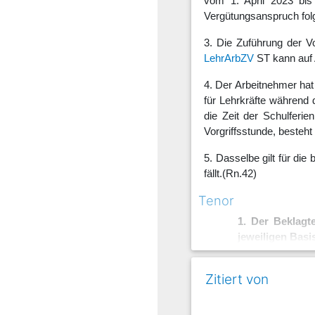
vom 1. April 2023 bis 
Vergütungsanspruch folg
3. Die Zuführung der V
LehrArbZV
ST
kann auf 
4. Der Arbeitnehmer hat
für Lehrkräfte während d
die Zeit der Schulferie
Vorgriffsstunde, besteh
5. Dasselbe gilt für die
fällt.
(Rn.42)
Tenor
1. Der Beklagt
jeweiligen Bas
a) 111,08 € s
Zitiert von
b) 55,54 € s