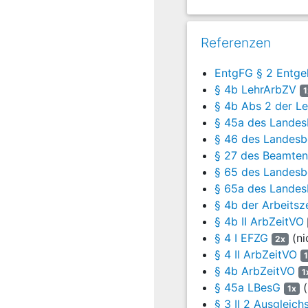
zu zahlen.
2. Des Weitere
Referenzen
einer Summe v
a) 111,08 € s
EntgFG § 2 Entgel
§ 4b LehrArbZV
1
b) 111,08 € 
§ 4b Abs 2 der L
§ 45a des Landes
c) 222,16 € 
§ 46 des Landes
d) 55,54 € s
§ 27 des Beamten
§ 65 des Landes
zu zahlen.
§ 65a des Lande
3. Im Übrigen w
§ 4b der Arbeitsz
§ 4b II ArbZeitVO
4. Die Kosten d
§ 4 I EFZG
(ni
2x
5. Der Streitwer
§ 4 II ArbZeitVO
§ 4b ArbZeitVO
1
6. Die Berufung
§ 45a LBesG
(
1x
Tatbestand
§ 3 II 2 Ausgleic