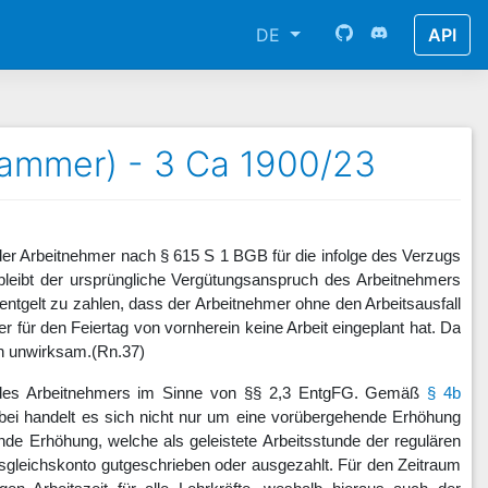
DE
API
 Kammer) - 3 Ca 1900/23
er Arbeitnehmer nach § 615 S 1 BGB für die infolge des Verzugs
leibt der ursprüngliche Vergütungsanspruch des Arbeitnehmers
tsentgelt zu zahlen, dass der Arbeitnehmer ohne den Arbeitsausfall
er für den Feiertag von vornherein keine Arbeit eingeplant hat. Da
en unwirksam.
(Rn.37)
it des Arbeitnehmers im Sinne von §§ 2,3 EntgFG. Gemäß
§ 4b
erbei handelt es sich nicht nur um eine vorübergehende Erhöhung
nde Erhöhung, welche als geleistete Arbeitsstunde der regulären
usgleichskonto gutgeschrieben oder ausgezahlt. Für den Zeitraum