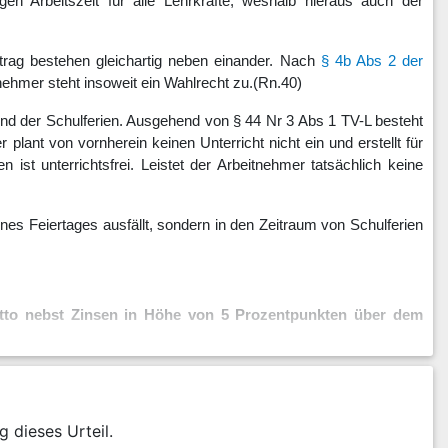
gen Arbeitszeit für alle Lehrkräfte, weshalb hieraus auch der
trag bestehen gleichartig neben einander. Nach
§ 4b Abs 2 der
ehmer steht insoweit ein Wahlrecht zu.
(Rn.40)
nd der Schulferien. Ausgehend von § 44 Nr 3 Abs 1 TV-L besteht
 plant von vornherein keinen Unterricht nicht ein und erstellt für
n ist unterrichtsfrei. Leistet der Arbeitnehmer tatsächlich keine
eines Feiertages ausfällt, sondern in den Zeitraum von Schulferien
rutto nebst Zinsen in Höhe von 5 Prozentpunkten über dem
g dieses Urteil.