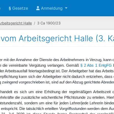
e
§
Gesetze
Anmeldung
rbeitsgericht Halle
3 Ca 1900/23
l vom Arbeitsgericht Halle (3.
r mit der Annahme der Dienste des Arbeitnehmers in Verzug, kann d
ste die vereinbarte Vergütung verlangen. Gemäß
§ 2 Abs 1 EntgFG
b
er Arbeitsausfall feiertagsbedingt ist. Der Arbeitgeber hat das Arbei
erpflichtung kann sich der Arbeitgeber nicht dadurch entziehen, dass 
g zwingend vorgeschrieben ist, sind auf den Abzug gerichtete Abred
en handelt es sich um eine Erhöhung der regelmäßigen Arbeitsze
rkräfte die zusätzliche wöchentliche Pflichtstunde zu erteilen. Hi
htstundenzahl, sondern um eine für jeden Lehrer/jede Lehrerin binde
entspricht. Die tatsächlich erteilten Vorgriffsstunden werden dem A