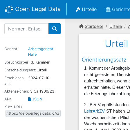
Open Legal Data
Urteile
Gericht
Startseite
Urteile
A
Urtei
Gericht:
Arbeitsgericht
Halle
Orientierungssatz
Spruchkörper:
3. Kammer
1. Kommt der Arbeitgebe
Entscheidungsart:
Urteil
nicht geleisteten Dien
Erschienen
2024-07-10
aufrechterhalten, wenn d
am:
erhalten hätte. Dieser V
Aktenzeichen:
3 Ca 1900/23
die Feiertagslohnzahlun
API:
JSON
2. Bei Vorgriffsstund
Kurz-URL:
LehrArbZV
ST
haben Leh
der wöchentlichen Pflic
Wochenarbeitszeit dann 