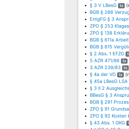
§ 3 V LBesG
(
1x
1
Die Parteien streiten
BGB § 288 Verzug
2
Der … geborene Kläge
EntgFG § 3 Anspru
Müntzer“ in A-Stadt 
ZPO § 253 Klagesc
ZPO § 138 Erkläru
3
Im Arbeitsvertrag 
BGB § 611a Arbeit
Tarifverträgen in de
BGB § 615 Vergüt
Angestellte als Lehrkräf
§ 2 Abs. 1 EFZG
1
sich die Arbeitszeit nac
5 AZR 471/86
Schulen vom 06.09.2001
1x
3 AZR 239/83
1x
4
Nach der Entscheidun
§ 4a der VO
(n
1x
öffentlichen Schule
§ 45a LBesG LSA
mit Ausnahme der schwe
§ 3 II 2 Ausgleic
zusätzlichen wöchentli
BBesG § 3 Anspru
Antrag monatlich ausge
BGB § 291 Prozes
Vorschriften vom 14.03
ZPO § 91 Grundsa
(GVBl. LSA S. 176) geänd
ZPO § 92 Kosten 
5
„…
§ 43 Abs. 1 GKG