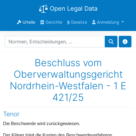
Open Legal Data
Urteile
Gerichte
§
Gesetze
Anmeldung
Beschluss vom
Oberverwaltungsgericht
Nordrhein-Westfalen - 1 E
421/25
Tenor
Die Beschwerde wird zurückgewiesen.
Der Kläger trägt die Kosten des Beschwerdeverfahrens.