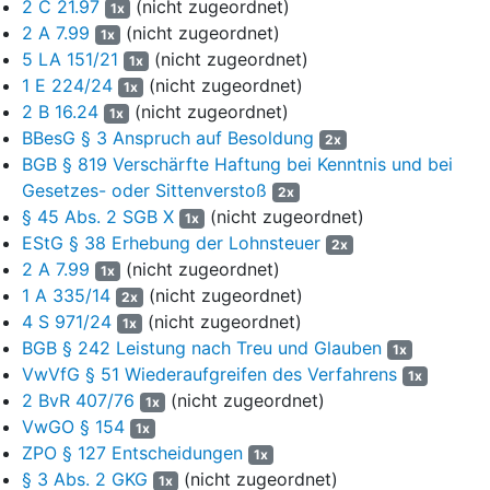
2 C 21.97
(nicht zugeordnet)
6
Vgl. zu diesen Grundsätzen allgemein aus der
1x
2 A 7.99
(nicht zugeordnet)
Rechtsprechung des Bundesverfassungsgerichts
1x
exemplarisch die Beschlüsse vom 13. März 1990
5 LA 151/21
(nicht zugeordnet)
1x
-
2 BvR 94/88
-, juris, Rn. 23 bis 31, vom 4. Sep­tember 2017
1 E 224/24
(nicht zugeordnet)
1x
-
1 BvR 2443/16
-, juris, Rn. 9 bis 12, und vom 28. Oktober
2 B 16.24
(nicht zugeordnet)
1x
2019 -
2 BvR 1813/18
-, juris, Rn. 24 bis 27; ferner etwa OVG
BBesG § 3 Anspruch auf Besoldung
2x
NRW, Beschlüsse vom 24. April 2024 -
1 E 274/24
-, juris,
BGB § 819 Verschärfte Haftung bei Kenntnis und bei
Rn. 5; vom 10. Dezember 2020 -
1 E 723/20
-, juris, Rn. 5;
Gesetzes- oder Sittenverstoß
2x
aus der Literatur vgl. Schaks, in: Sodan/Ziekow, VwGO,
§ 45 Abs. 2 SGB X
(nicht zugeordnet)
1x
6. Aufl. 2025, § 166 Rn. 64 bis 66, und Wysk, in: Wysk,
EStG § 38 Erhebung der Lohnsteuer
2x
VwGO, 4. Aufl. 2025, § 166 Rn. 35 bis 37, jeweils m. w. N.
2 A 7.99
(nicht zugeordnet)
1x
7
Nach Maßgabe dieser Grundsätze ist ein Erfolg einer
1 A 335/14
(nicht zugeordnet)
2x
Anfechtungsklage gegen die Rückforderung von Bezügen in
4 S 971/24
(nicht zugeordnet)
1x
Höhe von 1.054,31 Euro durch den Bescheid vom
BGB § 242 Leistung nach Treu und Glauben
1x
17. November 2023 in der Gestalt des
VwVfG § 51 Wiederaufgreifen des Verfahrens
1x
Widerspruchsbescheides vom 20. Februar 2024 fernliegend.
2 BvR 407/76
(nicht zugeordnet)
1x
8
Der Rückforderungsbescheid in der Gestalt des
VwGO § 154
1x
Widerspruchsbescheides erweist sich auch in Ansehung des
ZPO § 127 Entscheidungen
1x
Beschwerdevorbringens ohne jeden vernünftigen Zweifel als
§ 3 Abs. 2 GKG
(nicht zugeordnet)
1x