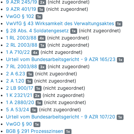
April 2018 hob das den Bescheid vom 17. April 2018 mit
9 AZR 245/19
(nicht zugeordnet)
2x
Beschwerdebescheid vom 28. September 2018 auf.
9 AZR 401/19
(nicht zugeordnet)
1x
VwGO § 102
1x
4
Am 30. September 2018 beantragte die Klägerin erneut die
VwVfG § 43 Wirksamkeit des Verwaltungsaktes
1x
Erteilung eines Eingliederungsscheins. Dieser wurde ihr am
§ 28 Abs. 4 Soldatengesetz
(nicht zugeordnet)
1x
1. Oktober 2018 mit Gültigkeit bis zum 1. Mai 2019 von dem
1 RL 2003/88
(nicht zugeordnet)
Karrierecenter der Bundeswehr W-Stadt erteilt. Mit Bescheid
4x
2 RL 2003/88
(nicht zugeordnet)
vom 8. Juli 2019 nahm die Beklagte den am 1. Oktober 2018
1x
erteilten zweiten Eingliederungsschein zurück und führte zur
1 A 710/22
(nicht zugeordnet)
4x
Begründung aus, dieser hätte nach Ausscheiden der Klägerin
Urteil vom Bundesarbeitsgericht - 9 AZR 165/23
1x
aus dem Dienst nicht mehr ergehen dürfen. Im März 2020 hat
7 RL 2003/88
(nicht zugeordnet)
3x
die Klägerin den zweiten Eingliederungsschein vom 1. Oktober
2 A 6.23
(nicht zugeordnet)
1x
2018 der Beklagten zurückgegeben. Eine bereits im Jahr 2019
2 A 1.20
(nicht zugeordnet)
1x
erhobene Klage, mit der die Klägerin die Feststellung des
2 LB 900/17
(nicht zugeordnet)
1x
Fortbestehens eines Dienstverhältnisses einer Soldatin auf Zeit
1 K 2321/21
(nicht zugeordnet)
2x
über den 30. September 2018 hinaus bis zum 30. März 2020
1 A 2880/20
(nicht zugeordnet)
1x
begehrte, wies das Verwaltungsrecht B-Stadt mit
5 A 53/24
(nicht zugeordnet)
1x
rechtskräftigem Urteil vom 20. Mai 2021 ab (Az.
7 K 277/19
).
Urteil vom Bundesarbeitsgericht - 9 AZR 107/20
Zur Begründung wurde im Wesentlichen angeführt, mit Ablauf
1x
VwGO § 90
des 30. September 2018 habe kein Dienstverhältnis eines
1x
Soldaten auf Zeit mehr bestanden, sodass die Voraussetzungen
BGB § 291 Prozesszinsen
1x