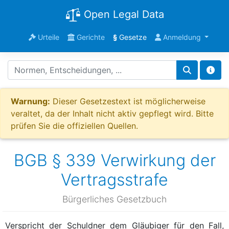
Open Legal Data
Urteile
Gerichte
§
Gesetze
Anmeldung
Warnung:
Dieser Gesetzestext ist möglicherweise
veraltet, da der Inhalt nicht aktiv gepflegt wird. Bitte
prüfen Sie die offiziellen Quellen.
BGB § 339 Verwirkung der
Vertragsstrafe
Bürgerliches Gesetzbuch
Verspricht der Schuldner dem Gläubiger für den Fall,