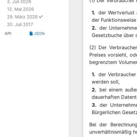
(1) Der Verbraucher 
2. Juli 2026
12. Mai 2026
1.
der Wertverlust
ausgewählt
29. März 2026
der Funktionsweise
20. Juli 2017
2.
der Unternehme
API:
JSON
Gesetzbuche über d
(2) Der Verbraucher
Preises vorsieht, o
begrenztem Volumen
1.
der Verbraucher
werden soll,
2.
bei einem auße
dauerhaften Datent
3.
der Unternehm
Bürgerlichen Geset
Bei der Berechnung
unverhältnismäßig h