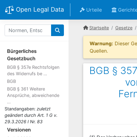
Open Legal Data
Urteile
Gericht
Startseite
Gesetze
Warnung:
Dieser Ges
Quellen.
Bürgerliches
Gesetzbuch
BGB § 357e Rechtsfolgen
BGB § 357
des Widerrufs be ...
vo
BGB
BGB § 361 Weitere
Fer
Ansprüche, abweichende
...
Standangaben:
zuletzt
geändert durch Art. 1 G v.
29.3.2026 I Nr. 83
Versionen