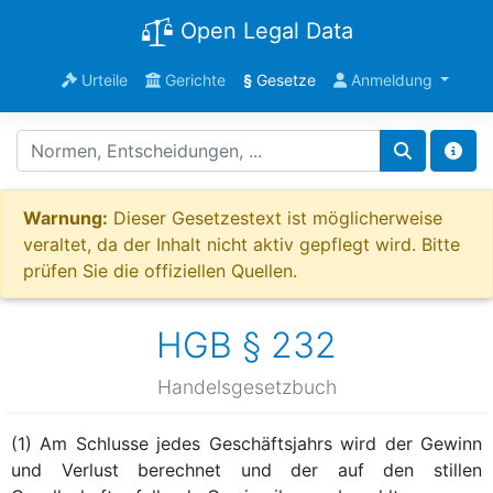
Open Legal Data
Urteile
Gerichte
§
Gesetze
Anmeldung
Warnung:
Dieser Gesetzestext ist möglicherweise
veraltet, da der Inhalt nicht aktiv gepflegt wird. Bitte
prüfen Sie die offiziellen Quellen.
HGB § 232
Handelsgesetzbuch
(1) Am Schlusse jedes Geschäftsjahrs wird der Gewinn
und Verlust berechnet und der auf den stillen