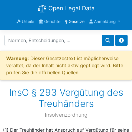
Open Legal Data
Urteile
Gerichte
§
Gesetze
Anmeldung
Warnung:
Dieser Gesetzestext ist möglicherweise
veraltet, da der Inhalt nicht aktiv gepflegt wird. Bitte
prüfen Sie die offiziellen Quellen.
InsO § 293 Vergütung des
Treuhänders
Insolvenzordnung
(1) Der Treuhänder hat Anspruch auf Vergütung für seine