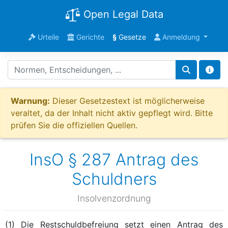
Open Legal Data
Urteile
Gerichte
§
Gesetze
Anmeldung
Warnung:
Dieser Gesetzestext ist möglicherweise
veraltet, da der Inhalt nicht aktiv gepflegt wird. Bitte
prüfen Sie die offiziellen Quellen.
InsO § 287 Antrag des
Schuldners
Insolvenzordnung
(1) Die Restschuldbefreiung setzt einen Antrag des