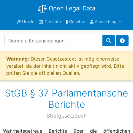
Open Legal Data
Urteile
Gerichte
§
Gesetze
Anmeldung
Warnung:
Dieser Gesetzestext ist möglicherweise
veraltet, da der Inhalt nicht aktiv gepflegt wird. Bitte
prüfen Sie die offiziellen Quellen.
StGB § 37 Parlamentarische
Berichte
Strafgesetzbuch
Wahrheitsgetreue Berichte über die öffentlichen