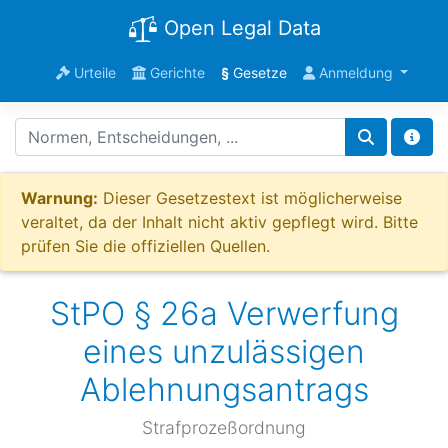
Open Legal Data
Urteile
Gerichte
§
Gesetze
Anmeldung
Warnung:
Dieser Gesetzestext ist möglicherweise
veraltet, da der Inhalt nicht aktiv gepflegt wird. Bitte
prüfen Sie die offiziellen Quellen.
StPO § 26a Verwerfung
eines unzulässigen
Ablehnungsantrags
Strafprozeßordnung