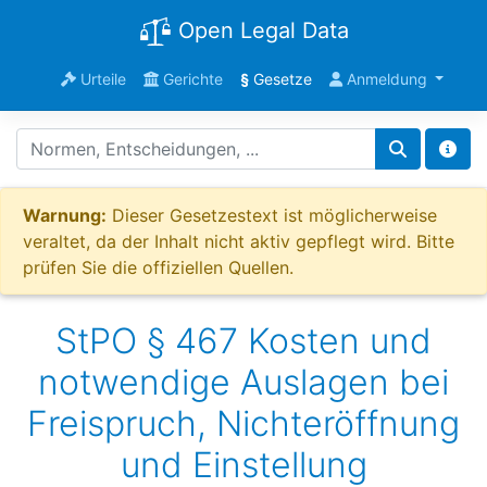
Open Legal Data
Urteile
Gerichte
§
Gesetze
Anmeldung
Warnung:
Dieser Gesetzestext ist möglicherweise
veraltet, da der Inhalt nicht aktiv gepflegt wird. Bitte
prüfen Sie die offiziellen Quellen.
StPO § 467 Kosten und
notwendige Auslagen bei
Freispruch, Nichteröffnung
und Einstellung