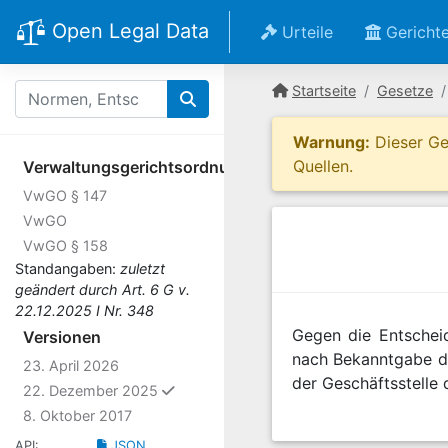
Open Legal Data
Urteile
Gericht
Startseite
Gesetze
Warnung:
Dieser Ges
Quellen.
Verwaltungsgerichtsordnung
VwGO § 147
VwGO
VwGO § 158
Standangaben:
zuletzt
geändert durch Art. 6 G v.
22.12.2025 I Nr. 348
Gegen die Entschei
Versionen
nach Bekanntgabe di
23. April 2026
der Geschäftsstelle 
ausgewählt
22. Dezember 2025
8. Oktober 2017
API:
JSON