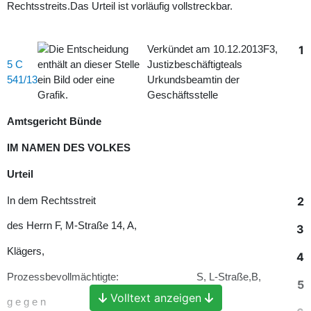
Rechtsstreits.Das Urteil ist vorläufig vollstreckbar.
1
Verkündet am 10.12.2013F3,
5 C
Justizbeschäftigteals
541/13
Urkundsbeamtin der
Geschäftsstelle
Amtsgericht Bünde
IM NAMEN DES VOLKES
Urteil
2
In dem Rechtsstreit
des Herrn F, M-Straße 14, A,
3
Klägers,
4
Prozessbevollmächtigte: S, L-Straße,B,
5
Volltext anzeigen
g e g e n