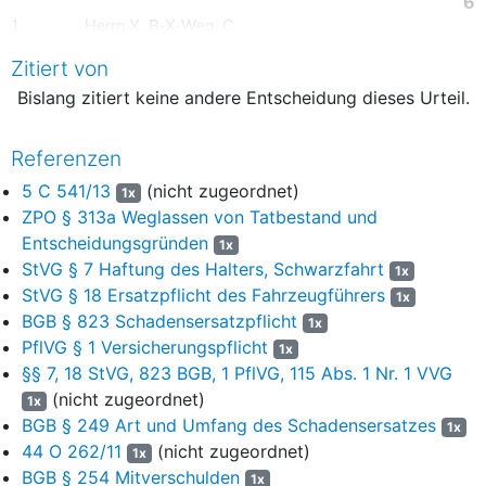
6
1. Herrn X, B-X-Weg, C,
7
Zitiert von
2. den Z, vertr. d. d. Vorstand, N-Straße ,D,
8
Bislang zitiert keine andere Entscheidung dieses Urteil.
Beklagten,
9
Prozessbevollmächtigte: S I und Kollegen, I-
Referenzen
Straße, E,
10
5 C 541/13
(nicht zugeordnet)
1x
hat das Amtsgericht Bündeim schriftlichen Verfahren am
ZPO § 313a Weglassen von Tatbestand und
11
10.12.2013durch den Richter F2für Recht erkannt:
Entscheidungsgründen
1x
StVG § 7 Haftung des Halters, Schwarzfahrt
1x
12
Die Beklagten werden als Gesamtschuldner verurteilt, an den
StVG § 18 Ersatzpflicht des Fahrzeugführers
Kläger 5,10 € nebst Zinsen in Höhe von 5 Prozentpunkten
1x
BGB § 823 Schadensersatzpflicht
über dem Basiszinssatz seit dem 07.10.2013 zu zahlen.
1x
PflVG § 1 Versicherungspflicht
1x
13
Im Übrigen wird die Klage abgewiesen.
§§ 7, 18 StVG, 823 BGB, 1 PflVG, 115 Abs. 1 Nr. 1 VVG
(nicht zugeordnet)
Der Kläger trägt die Kosten des Rechtsstreits.
1x
14
BGB § 249 Art und Umfang des Schadensersatzes
1x
Das Urteil ist vorläufig vollstreckbar.
15
44 O 262/11
(nicht zugeordnet)
1x
BGB § 254 Mitverschulden
1x
TATBESTAND