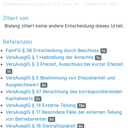
Unabhängigen Gruppen-U. e.V. (Vers. Nr. ...) findet nicht statt.
Ein Ausgleich des Anrechts der Antragsgegnerin bei der W. L. AG
Zitiert von
(Vers. Nr. ...) findet nicht statt.
Bislang zitiert keine andere Entscheidung dieses Urteil.
Ein Ausgleich des Anrechts der Antragsgegnerin bei der W. L. AG
(Vers. Nr. ...) findet nicht statt.
Referenzen
Ein Ausgleich des Anrechts der Antragsgegnerin bei der W. L. AG
FamFG § 38 Entscheidung durch Beschluss
1x
(Vers. Nr. ...) findet nicht statt.
VersAusglG § 1 Halbteilung der Anrechte
1x
VersAusglG § 3 Ehezeit, Ausschluss bei kurzer Ehezeit
Ein Ausgleich des Anrechts der Antragsgegnerin bei der D. D. E.
1x
V. L. a.G. (Vers. Nr. ...) findet nicht statt.
VersAusglG § 5 Bestimmung von Ehezeitanteil und
3. Die Kosten des Verfahrens werden gegeneinander aufgehoben.
Ausgleichswert
3x
VersAusglG § 47 Berechnung des korrespondierenden
Gründe
Kapitalwerts
2x
1. Scheidung
VersAusglG § 14 Externe Teilung
19x
VersAusglG § 17 Besondere Fälle der externen Teilung
Zum Scheidungsausspruch der am ... vor dem Standesbeamten
von Betriebsrenten
3x
des Standesamtes ... (Heiratsregister Nr. ...) geschlossenen Ehe
VersAusglG § 18 Geringfügigkeit
6x
der Beteiligten bedarf es keiner Begründung (
§ 38 Abs. 4 und 5