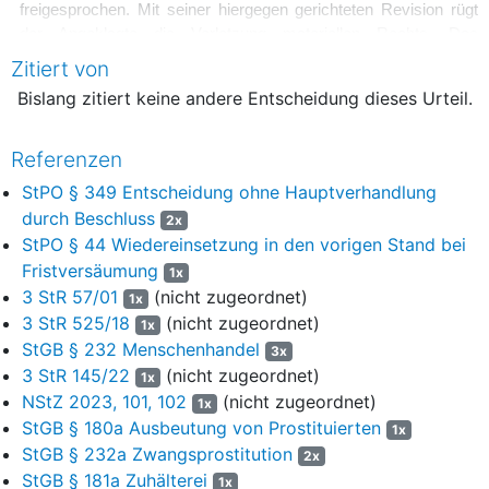
freigesprochen. Mit seiner hiergegen gerichteten Revision rügt
der Angeklagte die Verletzung materiellen Rechts. Das
Rechtsmittel hat den aus der Beschlussformel ersichtlichen
Zitiert von
Teilerfolg (
§ 349 Abs. 4 StPO
) und ist im Übrigen erfolglos (
§ 349
Bislang zitiert keine andere Entscheidung dieses Urteil.
Abs. 2 StPO
).
2
1. Das Wiedereinsetzungsgesuch des Angeklagten ist
Referenzen
unzulässig (
§ 44 Satz 1 StPO
). Denn der Angeklagte hat
StPO § 349 Entscheidung ohne Hauptverhandlung
durch die von seinem Verteidiger Rechtsanwalt G. rechtzeitig
durch Beschluss
erhobene Sachrüge die Revisionsbegründungsfrist nicht
2x
StPO § 44 Wiedereinsetzung in den vorigen Stand bei
versäumt. Die allein sachlich-rechtlichen Ausführungen in dem
von seinem weiteren Verteidiger, Rechtsanwalt B. ,
Fristversäumung
1x
nachgereichten Schriftsatz vom 10. Januar 2022 konnte und
3 StR 57/01
(nicht zugeordnet)
1x
musste der Senat unbeschadet des Fristablaufs berücksichtigen
3 StR 525/18
(nicht zugeordnet)
1x
(vgl. BGH, Beschlüsse vom 15. März 2001 –
3 StR 57/01
; vom
StGB § 232 Menschenhandel
3x
19. Februar 2019 –
3 StR 525/18
).
3 StR 145/22
(nicht zugeordnet)
1x
NStZ 2023, 101, 102
(nicht zugeordnet)
3
1x
2. Die auf die Sachrüge hin gebotene umfassende
StGB § 180a Ausbeutung von Prostituierten
Nachprüfung des Urteils hat bis auf eine geringfügige
1x
StGB § 232a Zwangsprostitution
Korrektur des Schuldspruchs – aus den Gründen der
2x
Antragsschrift des Generalbundesanwalts – keine Rechtsfehler
StGB § 181a Zuhälterei
1x