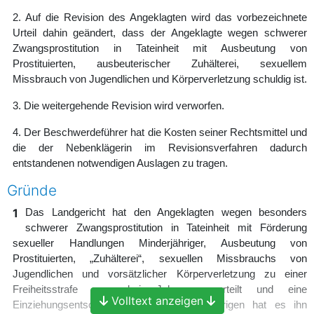
2. Auf die Revision des Angeklagten wird das vorbezeichnete
Urteil dahin geändert, dass der Angeklagte wegen schwerer
Zwangsprostitution in Tateinheit mit Ausbeutung von
Prostituierten, ausbeuterischer Zuhälterei, sexuellem
Missbrauch von Jugendlichen und Körperverletzung schuldig ist.
3. Die weitergehende Revision wird verworfen.
4. Der Beschwerdeführer hat die Kosten seiner Rechtsmittel und
die der Nebenklägerin im Revisionsverfahren dadurch
entstandenen notwendigen Auslagen zu tragen.
Gründe
1
Das Landgericht hat den Angeklagten wegen besonders
schwerer Zwangsprostitution in Tateinheit mit Förderung
sexueller Handlungen Minderjähriger, Ausbeutung von
Prostituierten, „Zuhälterei“, sexuellen Missbrauchs von
Jugendlichen und vorsätzlicher Körperverletzung zu einer
Freiheitsstrafe von drei Jahren verurteilt und eine
Volltext anzeigen
Einziehungsentscheidung getroffen. Im Übrigen hat es ihn