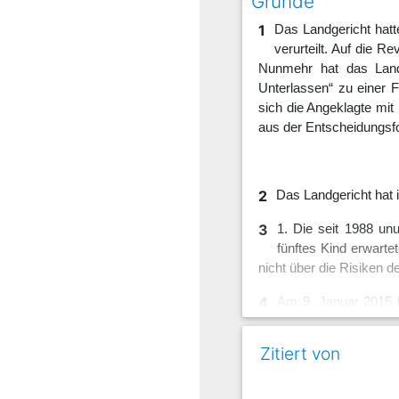
Gründe
1
Das Landgericht hatt
verurteilt. Auf die 
Nunmehr hat das Landg
Unterlassen“ zu einer F
sich die Angeklagte mit
aus der Entscheidungsfor
2
Das Landgericht hat 
3
1. Die seit 1988 un
fünftes Kind erwart
nicht über die Risiken 
4
Am 9. Januar 2015 k
vorzeitigen Blase
Antibiotikaprophylaxe z
Zitiert von
Dabei beließ sie es a
Eröffnungswehen einset