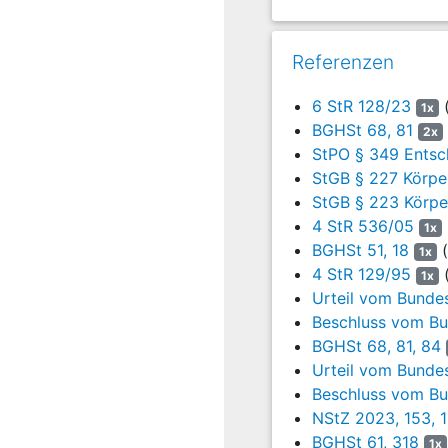
Morgen des 10. Januar 
Gleichwohl unternahm si
ungeachtet der bestehen
Referenzen
und Kind nahm sie dabei
5
6 StR 128/23
(
In der Folge entwic
1x
gewährleistet war. 
BGHSt 68, 81
2x
die Plazentitis verurs
StPO § 349 Entsc
verbunden war. Unter er
StGB § 227 Körpe
im Krankenhaus schließ
StGB § 223 Körpe
Krankenhaus zur Durch
4 StR 536/05
1x
„überflüssigen Schmerz
BGHSt 51, 18
(
1x
4 StR 129/95
(
6
2. Das Landgericht 
1x
Urteil vom Bundes
und der Nebenklägeri
ihrer Missachtung be
Beschluss vom Bu
gefassten Entschluss de
BGHSt 68, 81, 84
Angeklagte mit dem En
Urteil vom Bundes
Existenzängste des Kin
Beschluss vom Bu
von ihr als möglich erk
NStZ 2023, 153, 
BGHSt 61, 318
1x