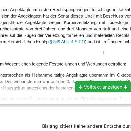
e die Angeklagte im ersten Rechtsgang wegen Totschlags in Tateinhei
Revision der Angeklagten hat der Senat dieses Urteil mit Beschluss 
ericht die Angeklagte wegen Körperverletzung mit Todesfolge „d
reiheitsstrafe von drei Jahren und drei Monaten verurteilt und ei
 ihrer auf die Rügen der Verletzung formellen und materiellen Recht
mel ersichtlichen Erfolg (
§ 349 Abs. 4 StPO
) und ist im Übrigen un
I.
im Wesentlichen folgende Feststellungen und Wertungen getroffen:
unterbrochen als Hebamme tätige Angeklagte übernahm im Oktober 
ete. Der Geburtstermin war auf den 3. Januar 2015 errechnet. Bei Ü
Volltext anzeigen
der Hausgeburt angesichts der bestehenden Risikofaktoren auf. Der e
am es gegen 5 Uhr morgens zu einem Flüssigkeitsabgang. Die hie
nsprung handeln könnte, der spätestens am 10. Januar um 5 
ur Verhinderung einer Plazentitis erforderte. Gleichwohl unternahm s
uch, nachdem sie davon Kenntnis erlangte, dass in den Abendstun
zten. Ihr war auch bewusst, dass die Hausgeburt acht Stunden na
Bislang zitiert keine andere Entscheidun