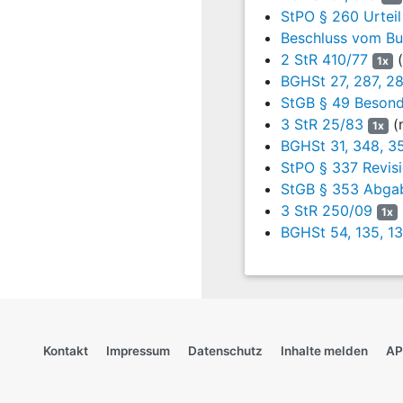
StPO § 260 Urteil
7
1. Die Verfahrensrüg
Beschluss vom Bu
2 StR 410/77
(
1x
8
2. Der Schuldspruch 
BGHSt 27, 287, 2
9
Das Landgericht hat
StGB § 49 Besond
ungeborenen Kindes 
3 StR 25/83
(n
1x
BGHSt 31, 348, 3
10
a) Eines Verbrech
StPO § 337 Revis
Ausgangs anhaftet, 
StGB § 353 Abga
Verursachung des Todes 
3 StR 250/09
1x
März 2006 ‒
4 StR 536/
BGHSt 54, 135, 1
verwirklicht werden, wen
1 StGB
erfasster Erfol
gebotene ärztliche Verso
11
b) So liegt es hier
erfolgten Blasensp
Durchführung einer Anti
Kontakt
Impressum
Datenschutz
Inhalte melden
AP
willen, eine Hausgeburt
erlitt. Zugleich haftet