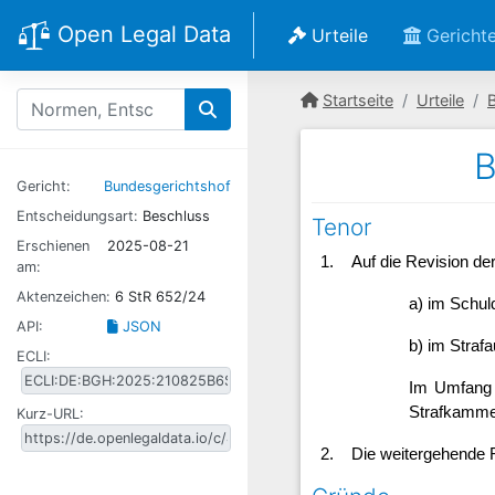
Open Legal Data
Urteile
Gericht
Startseite
Urteile
B
Gericht:
Bundesgerichtshof
Entscheidungsart:
Beschluss
Tenor
Erschienen
2025-08-21
1.
Auf die Revision de
am:
Aktenzeichen:
6 StR 652/24
a) im Schuld
API:
JSON
b) im Straf
ECLI:
Im Umfang 
Strafkamme
Kurz-URL:
2. Die weitergehende R