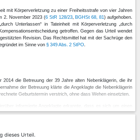
t mit Körperverletzung zu einer Freiheitsstrafe von vier Jahren
vom 2. November 2023 (
6 StR 128/23
,
BGHSt 68, 81
) aufgehoben.
urch Unterlassen“ in Tateinheit mit Körperverletzung „durch
ne Kompensationsentscheidung getroffen. Gegen das Urteil wendet
s gestützten Revision. Das Rechtsmittel hat mit der Sachrüge den
begründet im Sinne von
§ 349 Abs. 2 StPO
.
2014 die Betreuung der 39 Jahre alten Nebenklägerin, die ihr
bernahme der Betreuung klärte die Angeklagte die Nebenklägerin
rrechnete Geburtstermin verstrich, ohne dass Wehen einsetzten.
rüber informierte Angeklagte erkannte, dass es sich um einen
Uhr den Beginn einer nur von einem Arzt zu verordnenden
ie nichts, sondern vereinbarte einen Hausbesuch für den Folgetag.
den „schwallartig“ Fruchtwasser abging und um 21.10 Uhr die
ch dem Beginn der Wehentätigkeit ‒ also spätestens am frühen
g dieses Urteil.