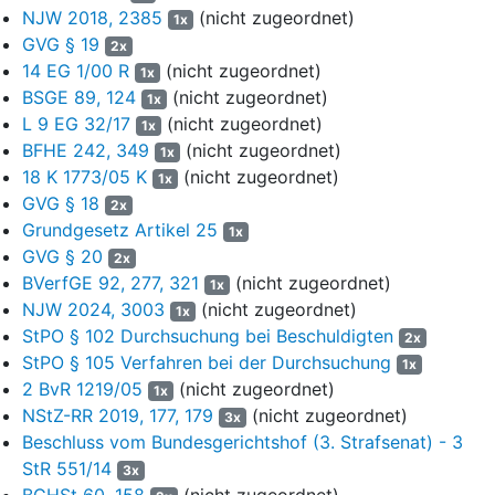
NJW 2018, 2385
(nicht zugeordnet)
abgeholfen und die Sache dem Senat zur Entscheidung
1x
GVG § 19
vorgelegt. Zudem hat er mit Beschluss vom selben Tag (
1 BGs
2x
14 EG 1/00 R
1391/25
) die vorläufige Sicherstellung zum Zwecke der
(nicht zugeordnet)
1x
Durchsicht bestätigt.
BSGE 89, 124
(nicht zugeordnet)
1x
L 9 EG 32/17
(nicht zugeordnet)
1x
II.
BFHE 242, 349
(nicht zugeordnet)
1x
18 K 1773/05 K
(nicht zugeordnet)
5
Die Beschwerde ist gemäß
§ 304 Abs. 5 StPO
zulässig,
1x
GVG § 18
aber unbegründet, soweit sie sich gegen die
2x
Durchsuchungsanordnung richtet. Soweit sich die
Grundgesetz Artikel 25
1x
Beschuldigte gegen die „erfolgte
GVG § 20
2x
Sicherstellung/Beschlagnahme“ wendet und die Herausgabe
BVerfGE 92, 277, 321
(nicht zugeordnet)
1x
der vorläufig sichergestellten Gegenstände beantragt, ist das
NJW 2024, 3003
(nicht zugeordnet)
1x
Rechtsmittel bereits unzulässig.
StPO § 102 Durchsuchung bei Beschuldigten
2x
StPO § 105 Verfahren bei der Durchsuchung
6
1. a) Die Beschwerde richtet sich zunächst gegen die
1x
2 BvR 1219/05
(nicht zugeordnet)
Durchsuchungsanordnung als solche. Ihrer Zulässigkeit
1x
NStZ-RR 2019, 177, 179
steht insoweit nicht entgegen, dass die Maßnahme bereits
(nicht zugeordnet)
3x
vollzogen ist. Denn die Durchsuchung dauert angesichts der
Beschluss vom Bundesgerichtshof (3. Strafsenat) - 3
noch nicht abgeschlossenen Durchsicht vorläufig
StR 551/14
3x
sichergestellter elektronischer Speichermedien an (vgl. BGH,
BGHSt 60, 158
(nicht zugeordnet)