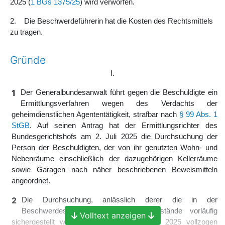
2025 (
1 BGs 1375/25
) wird verworfen.
2. Die Beschwerdeführerin hat die Kosten des Rechtsmittels
zu tragen.
Gründe
I.
1
Der Generalbundesanwalt führt gegen die Beschuldigte ein
Ermittlungsverfahren wegen des Verdachts der
geheimdienstlichen Agententätigkeit, strafbar nach
§ 99 Abs. 1
StGB
. Auf seinen Antrag hat der Ermittlungsrichter des
Bundesgerichtshofs am 2. Juli 2025 die Durchsuchung der
Person der Beschuldigten, der von ihr genutzten Wohn- und
Nebenräume einschließlich der dazugehörigen Kellerräume
sowie Garagen nach näher beschriebenen Beweismitteln
angeordnet.
2
Die Durchsuchung, anlässlich derer die in der
Beschwerdeschrift aufgeführten Gegenstände vorläufig
Volltext anzeigen
sichergestellt worden sind, ist am 9. Juli 2025 vollzogen