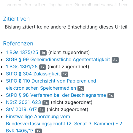
worden. Am selben Tag hat der Generalbundesanwalt beim
Ermittlungsrichter des Bundesgerichtshofs die Bestätigung der
Zitiert von
vorläufigen Sicherstellung zum Zwecke der Durchsicht der
Gegenstände beantragt.
Bislang zitiert keine andere Entscheidung dieses Urteil.
3
Unter dem 21. Juli 2025 hat die Beschuldigte „gegen den
Referenzen
Durchsuchungsbeschluss des Bundesgerichtshofs vom 2.
Juli 2025 sowie gegen die erfolgte
1 BGs 1375/25
(nicht zugeordnet)
1x
Sicherstellung/Beschlagnahme“ mit der Begründung
StGB § 99 Geheimdienstliche Agententätigkeit
3x
Beschwerde eingelegt, sie sei als Verwaltungsangestellte und
1 BGs 1391/25
(nicht zugeordnet)
1x
nicht als „Ortskraft“ für das Generalkonsulat der Republik
StPO § 304 Zulässigkeit
1x
Türkei in Hürth tätig, weshalb für sie nach der Regelung des
StPO § 110 Durchsicht von Papieren und
Art. 43 Abs. 1 WÜK Immunität bestehe. Darüber hinaus
elektronischen Speichermedien
handele es sich bei den sichergestellten Gegenständen um
1x
StPO § 98 Verfahren bei der Beschlagnahme
solche, die sie im Rahmen ihrer beruflichen Tätigkeit
1x
verwende, weshalb diese im Hinblick auf die Regelung des Art.
NStZ 2021, 623
(nicht zugeordnet)
1x
33 WÜK nicht hätten sichergestellt werden dürfen und
StV 2019, 617
(nicht zugeordnet)
1x
herauszugeben seien.
Einstweilige Anordnung vom
Bundesverfassungsgericht (2. Senat 3. Kammer) - 2
4
Der Ermittlungsrichter des Bundesgerichtshofs hat mit
BvR 1405/17
1x
Verfügung vom 25. Juli 2025 der Beschwerde nicht