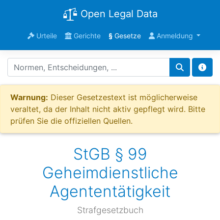
Open Legal Data
Urteile
Gerichte
§
Gesetze
Anmeldung
Warnung:
Dieser Gesetzestext ist möglicherweise
veraltet, da der Inhalt nicht aktiv gepflegt wird. Bitte
prüfen Sie die offiziellen Quellen.
StGB § 99
Geheimdienstliche
Agententätigkeit
Strafgesetzbuch