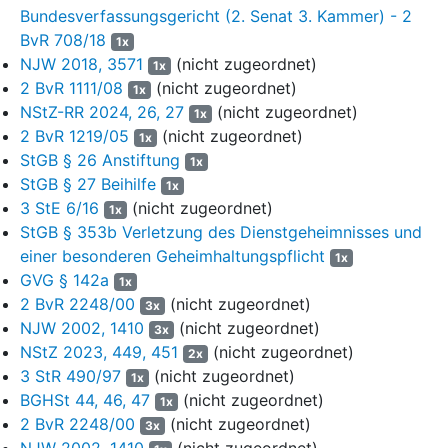
4
Der Ermittlungsrichter des Bundesgerichtshofs hat mit
Bundesverfassungsgericht (2. Senat 3. Kammer) - 2
Verfügung vom 25. Juli 2025 der Beschwerde nicht
BvR 708/18
1x
abgeholfen und die Sache dem Senat zur Entscheidung
NJW 2018, 3571
(nicht zugeordnet)
1x
vorgelegt. Zudem hat er mit Beschluss vom selben Tag (
1 BGs
2 BvR 1111/08
(nicht zugeordnet)
1x
1391/25
) die vorläufige Sicherstellung zum Zwecke der
NStZ-RR 2024, 26, 27
(nicht zugeordnet)
1x
Durchsicht bestätigt.
2 BvR 1219/05
(nicht zugeordnet)
1x
StGB § 26 Anstiftung
5
Der Senat hat die Beschwerde der Beschuldigten mit
1x
StGB § 27 Beihilfe
Beschluss vom 21. August 2025 (StB 37/25), soweit sie die
1x
vorläufige Sicherstellung zum Zwecke der Durchsicht betroffen
3 StE 6/16
(nicht zugeordnet)
1x
hat, wegen prozessualer Überholung als unzulässig, im
StGB § 353b Verletzung des Dienstgeheimnisses und
Übrigen als unbegründet verworfen.
einer besonderen Geheimhaltungspflicht
1x
GVG § 142a
1x
6
Mit erneuter Beschwerde vom 4. August 2025 hat sich die
2 BvR 2248/00
(nicht zugeordnet)
3x
Beschuldigte gegen den Beschluss des Ermittlungsrichters
NJW 2002, 1410
(nicht zugeordnet)
3x
des Bundesgerichtshofs vom 25. Juli 2025 gewandt, mit dem
NStZ 2023, 449, 451
(nicht zugeordnet)
die vorläufige Sicherstellung zum Zwecke der Durchsicht
2x
3 StR 490/97
(nicht zugeordnet)
bestätigt worden ist. Zur Begründung ihres Rechtsmittels hat
1x
sie zunächst auf ihre Beschwerdebegründung vom 21. Juli
BGHSt 44, 46, 47
(nicht zugeordnet)
1x
2025 verwiesen und diese später dahin ergänzt, dass die
2 BvR 2248/00
(nicht zugeordnet)
3x
Durchsuchungsanordnung durch bloße Vermutungen
NJW 2002, 1410
(nicht zugeordnet)