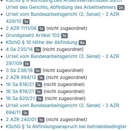
Wenn sie Kleider oder Röcke getragen hätte, sei sie von ihm
Urteil des Gerichts, Abfindung des Arbeitnehmers
2x
bedrängend angestarrt worden und hätte versucht, einen
Urteil vom Bundesarbeitsgericht (2. Senat) - 2 AZR
Sichtschutz zu errichten. Auch hätte er sie immer wieder auf
429/10
1x
ihre Kleidung angesprochen.
2 AZR 1111/06
(nicht zugeordnet)
1x
Grundgesetz Artikel 103
8
Die Mitarbeiterin C. schließlich trug ähnlich vor, seit März 2017
1x
wäre der Kläger immer wieder in ihr Büro gekommen, um ihr
KSchG § 10 Höhe der Abfindung
8x
etwas am PC zu zeigen. Dabei hätte er sich so nah neben sie
4 Sa 235/14
(nicht zugeordnet)
1x
gestellt, dass sie versucht hätte, auszuweichen. Auch hätte er
Urteil vom Bundesarbeitsgericht (2. Senat) - 2 AZR
sie zu Besprechungen in sein Büro gebeten und sie
297/09
1x
aufgefordert, auf einem Stuhl neben sich Platz zu nehmen.
3 Sa 238/18
(nicht zugeordnet)
1x
Hierbei hätte er sie häufig am Arm, der Schulter oder am
2 AZR 994/12
(nicht zugeordnet)
1x
Oberschenkel berührt. Im Mai oder Juni 2017 hätte er nach
16 Sa 818/21
(nicht zugeordnet)
1x
einer Kaffeepause plötzlich seinen Arm um ihre Schulter
16 Sa 819/21
(nicht zugeordnet)
1x
gelegt und gefragt, wann sie sich privat träfen. Nachdem sie
16 Sa 820/21
(nicht zugeordnet)
1x
dieses Ansinnen abgelehnt hätte, sei sie vom Kläger zunächst
Urteil vom Bundesarbeitsgericht (2. Senat) - 2 AZR
ignoriert und später angegangen worden, sie sei verlogen und
694/11
hätte ihm falsche Versprechungen gemacht. Diese
1x
Verhaltensweisen hätten alle drei Mitarbeiterinnen als
2 AZR 240/01
(nicht zugeordnet)
1x
unangenehm und belästigend empfunden.
KSchG § 1a Abfindungsanspruch bei betriebsbedingter