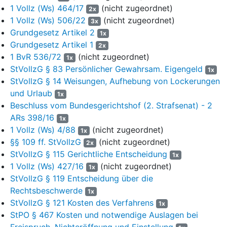
1 Vollz (Ws) 464/17
(nicht zugeordnet)
2x
unbestimmt sei, fänden die üblicherweise anstaltsintern
1 Vollz (Ws) 506/22
(nicht zugeordnet)
3x
vorgesehenen Schritte von vier Wochen nicht zwingend
Grundgesetz Artikel 2
1x
Anwendung.
Grundgesetz Artikel 1
2x
7
Am 27.11.2023 ist der Betroffene in die JVA E. verlegt worden.
1 BvR 536/72
(nicht zugeordnet)
1x
Ab dem 30.01.2024 erhielt er dort Ausgang im Umfang von 5
StVollzG § 83 Persönlicher Gewahrsam. Eigengeld
1x
Std./Woche, der ab dem 14.05.2024 auf 12 Std./Woche und ab
StVollzG § 14 Weisungen, Aufhebung von Lockerungen
dem 19.06.2024 auf 20 Std./Woche erweitert wurde.
und Urlaub
1x
8
Nachdem sich die Strafvollstreckungskammer des
Beschluss vom Bundesgerichtshof (2. Strafsenat) - 2
Landgerichts Dortmund mit Beschluss vom 03.01.2024 für
ARs 398/16
1x
unzuständig erklärt und die Sache an die
1 Vollz (Ws) 4/88
(nicht zugeordnet)
1x
Strafvollstreckungskammer Bielefeld abgegeben hatte, hat der
§§ 109 ff. StVollzG
(nicht zugeordnet)
2x
Betroffene mit Schreiben vom 31.05.2024 in Umstellung
StVollzG § 115 Gerichtliche Entscheidung
1x
seines Antrages vom 25.09.2023 beantragt festzustellen, dass
1 Vollz (Ws) 427/16
(nicht zugeordnet)
1x
die angefochtene Maßnahme vom 10.08.2024 rechtswidrig
StVollzG § 119 Entscheidung über die
war.
Rechtsbeschwerde
1x
9
Mit dem angefochtenen Beschluss vom 05.07.2024 hat die
StVollzG § 121 Kosten des Verfahrens
1x
16. Strafvollstreckungskammer des Landgerichts Bielefeld
StPO § 467 Kosten und notwendige Auslagen bei
den Antrag des Betroffenen auf gerichtliche Entscheidung
Freispruch, Nichteröffnung und Einstellung