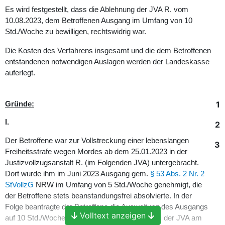
Es wird festgestellt, dass die Ablehnung der JVA R. vom
10.08.2023, dem Betroffenen Ausgang im Umfang von 10
Std./Woche zu bewilligen, rechtswidrig war.
Die Kosten des Verfahrens insgesamt und die dem Betroffenen
entstandenen notwendigen Auslagen werden der Landeskasse
auferlegt.
1
Gründe:
I.
2
Der Betroffene war zur Vollstreckung einer lebenslangen
3
Freiheitsstrafe wegen Mordes ab dem 25.01.2023 in der
Justizvollzugsanstalt R. (im Folgenden JVA) untergebracht.
Dort wurde ihm im Juni 2023 Ausgang gem.
§ 53 Abs. 2 Nr. 2
StVollzG
NRW im Umfang von 5 Std./Woche genehmigt, die
der Betroffene stets beanstandungsfrei absolvierte. In der
Folge beantragte der Betroffene die Ausweitung des Ausgangs
Volltext anzeigen
auf 10 Std./Woche. Dieser Antrag wurde seitens der JVA am