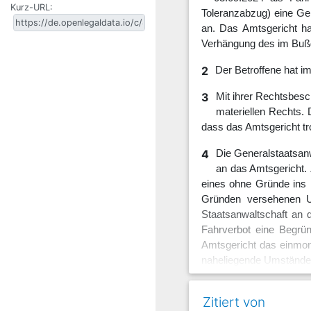
Kurz-URL:
Toleranzabzug) eine Ge
an. Das Amtsgericht ha
Verhängung des im Bußg
2
Der Betroffene hat im
3
Mit ihrer Rechtsbesc
materiellen Rechts.
dass das Amtsgericht tro
4
Die Generalstaatsanw
an das Amtsgericht.
eines ohne Gründe ins 
Gründen versehenen Ur
Staatsanwaltschaft an 
Fahrverbot eine Begrün
Amtsgericht das einmona
naheliegende Umstände 
Betroffenen sowie den w
bei einem einmonatigen
Zitiert von
hätten Auftragsvolumen