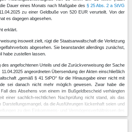
ür die Dauer eines Monats nach Maßgabe des
§ 25 Abs. 2 a StVG
11.04.2025 zu einer Geldbuße von 520 EUR verurteilt. Von der
 hat es dagegen abgesehen.
t erklärt.
sung insoweit zielt, rügt die Staatsanwaltschaft die Verletzung
elfahrverbots abgesehen. Sie beanstandet allerdings zunächst,
il habe zustellen lassen.
ng des angefochtenen Urteils und die Zurückverweisung der Sache
m 11.04.2025 angeordneten Übersendung der Akten einschließlich
ltschaft „gemäß § 41 StPO“ für die Hinausgabe einer nicht mit
ünde sei danach nicht mehr möglich gewesen. Zwar habe die
en Fall des Absehens von einem im Bußgeldbescheid verhängten
it einer sachlich-rechtlichen Nachprüfung nicht stand, als das
em Darstellungsmangel, da die Ausführungen lückenhaft seien und
ststellungen zu den Einkommens- und Vermögensverhältnissen des
ehmens. Zudem vermisst sie eine Aufklärung mit Blick darauf, ob
irtschaftlichkeit des Unternehmens eingetreten wäre; insoweit
nso die Möglichkeit der Inanspruchnahme von Unterstützung aus