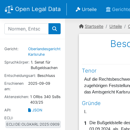
Open Legal Data
Urteile
Gericht
Startseite
Urteile
Besc
Gericht:
Oberlandesgericht
Karlsruhe
Spruchkörper:
1. Senat für
Bußgeldsachen
Tenor
Entscheidungsart:
Beschluss
Auf die Rechtsbeschwer
Erschienen
2025-09-09
zugehörigen Feststellu
am:
das Amtsgericht Karlsr
Aktenzeichen:
1 ORbs 340 SsBs
Gründe
403/25
API:
JSON
I.
ECLI:
1
Die Bußgeldstelle de
03.09.2024 als Fah