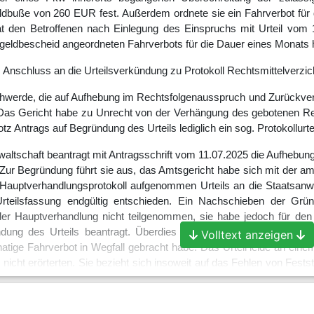
ldbuße von 260 EUR fest. Außerdem ordnete sie ein Fahrverbot f
t den Betroffenen nach Einlegung des Einspruchs mit Urteil vom 
eldbescheid angeordneten Fahrverbots für die Dauer eines Monats
 Anschluss an die Urteilsverkündung zu Protokoll Rechtsmittelverzich
hwerde, die auf Aufhebung im Rechtsfolgenausspruch und Zurückverwei
 Das Gericht habe zu Unrecht von der Verhängung des gebotenen Reg
tz Antrags auf Begründung des Urteils lediglich ein sog. Protokollurte
altschaft beantragt mit Antragsschrift vom 11.07.2025 die Aufhebu
 Zur Begründung führt sie aus, das Amtsgericht habe sich mit der a
Hauptverhandlungsprotokoll aufgenommen Urteils an die Staatsanwa
teilsfassung endgültig entschieden. Ein Nachschieben der Gr
der Hauptverhandlung nicht teilgenommen, sie habe jedoch für d
dung des Urteils beantragt. Überdies halte das Urteil auch insowe
Volltext anzeigen
tige Fahrverbot in Wegfall gebracht habe. Das Urteil leide an ein
nicht erörterten. Sie bezieht sich insoweit auf das Fehlen von Fe
irtschaftlichen Verhältnissen des von diesem (mit-)geführten Untern
 Ausfall des Betroffenen als Fahrzeugführer eine Gefährdung der W
, Umsatzzahlen und laufende Kosten aufgeklärt werden müssen ebe