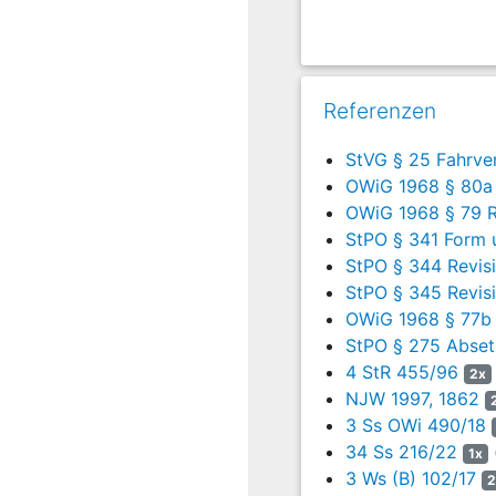
dem familiären Umfeld o
berücksichtigt worden.
5
Der Betroffene hat m
Referenzen
II.
StVG § 25 Fahrve
6
1. Der Senat ist in
OWiG 1968 § 80a 
Rechts übertragen wo
OWiG 1968 § 79 
7
2. Die Rechtsbesch
StPO § 341 Form u
Beschränkung des Rec
StPO § 344 Revis
StPO § 345 Revis
8
a) Die Wirksamkeit
OWiG 1968 § 77b 
Protokollurteil abg
StPO § 275 Absetz
Gericht nach ursprüngli
4 StR 455/96
Schuld- als auch Rechts
2x
NJW 1997, 1862
9
Die Ansicht der Gene
3 Ss OWi 490/18
ohne Gründe zugestel
34 Ss 216/22
1x
zwar grundsätzlich im
3 Ws (B) 102/17
2
Voraussetzungen für ei