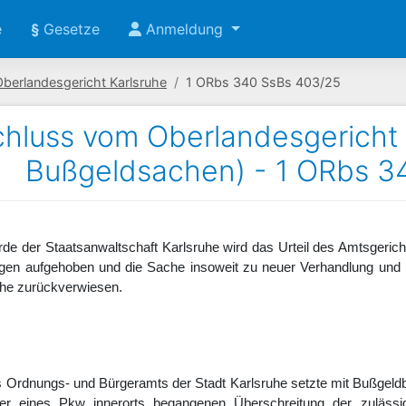
e
§
Gesetze
Anmeldung
Oberlandesgericht Karlsruhe
1 ORbs 340 SsBs 403/25
hluss vom Oberlandesgericht K
Bußgeldsachen) - 1 ORbs 3
de der Staatsanwaltschaft Karlsruhe wird das Urteil des Amtsgeric
ngen aufgehoben und die Sache insoweit zu neuer Verhandlung und
uhe zurückverwiesen.
s Ordnungs- und Bürgeramts der Stadt Karlsruhe setzte mit Bußgel
rer eines Pkw innerorts begangenen Überschreitung der zuläs