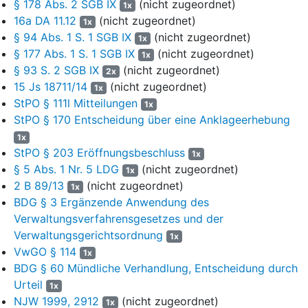
§ 178 Abs. 2 SGB IX
(nicht zugeordnet)
dabei, dass nur eine summarische Prüfung des zurzeit
1x
bekannten Sachverhalts geboten ist. Das Disziplinargericht
16a DA 11.12
(nicht zugeordnet)
1x
muss nicht die Überzeugung gewinnen, dass die Beamtin das
§ 94 Abs. 1 S. 1 SGB IX
(nicht zugeordnet)
1x
Dienstvergehen, das die disziplinare Höchstmaßnahme
§ 177 Abs. 1 S. 1 SGB IX
(nicht zugeordnet)
1x
rechtfertigt, mit an Sicherheit grenzender Wahrscheinlichkeit
§ 93 S. 2 SGB IX
(nicht zugeordnet)
2x
begangen hat. Es reicht ein geringerer Grad der
15 Js 18711/14
(nicht zugeordnet)
1x
Wahrscheinlichkeit aus. Dieser besteht allerdings nicht schon
StPO § 111l Mitteilungen
1x
dann, wenn die Verhängung der schärfsten
StPO § 170 Entscheidung über eine Anklageerhebung
Disziplinarmaßnahme möglich oder ebenso wahrscheinlich ist
1x
wie die einer milderen Disziplinarmaßnahme. Vielmehr ist
StPO § 203 Eröffnungsbeschluss
1x
erforderlich, dass im Disziplinarverfahren gegen eine aktive
§ 5 Abs. 1 Nr. 5 LDG
(nicht zugeordnet)
Beamtin mit überwiegender Wahrscheinlichkeit auf Entfernung
1x
2 B 89/13
(nicht zugeordnet)
aus dem Dienst erkannt werden wird. Die Dienstentfernung der
1x
Beamtin muss nach der gebotenen, ihrer Natur nach nur
BDG § 3 Ergänzende Anwendung des
überschlägig möglichen Prüfung des Sachverhalts
Verwaltungsverfahrensgesetzes und der
wahrscheinlicher sein als eine unterhalb der Höchstmaßnahme
Verwaltungsgerichtsordnung
1x
liegende Disziplinierung (BVerwG, Beschluss vom 24.10.2006, –
VwGO § 114
1x
1 DB 6/06
–, juris Rn. 16).
BDG § 60 Mündliche Verhandlung, Entscheidung durch
Urteil
9
1x
Gemessen an diesen Prüfungsmaßstäben bestehen unter
NJW 1999, 2912
(nicht zugeordnet)
Berücksichtigung des derzeitigen Ermittlungsstandes keine
1x