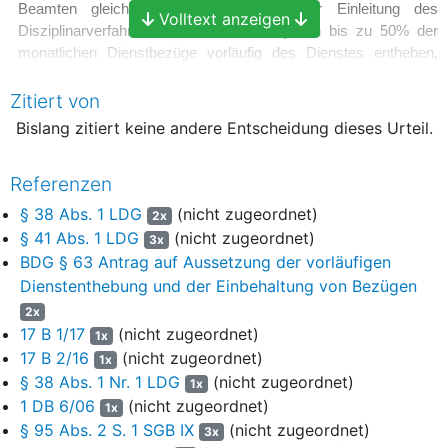
Beamten gleichzeitig mit oder nach der Einleitung des
Volltext anzeigen
Disziplinarverfahrens unter Einbehaltung von bis zu 50% der
monatlichen Dienstbezüge vorläufig des Dienstes entheben,
wenn im Disziplinarverfahren voraussichtlich auf Entfernung aus
Zitiert von
dem Beamtenverhältnis erkannt werden wird. Die Einbehaltung
von Bezügen kann auch nach der Dienstenthebung erfolgen.
Bislang zitiert keine andere Entscheidung dieses Urteil.
6
Nach
§ 41 Abs. 1 LDG
i.V.m.
§ 63 Abs. 2 BDG
ist die
vorläufige Dienstenthebung auszusetzen, wenn ernstliche
Referenzen
Zweifel an ihrer Rechtmäßigkeit bestehen. Dies ist hier nicht der
§ 38 Abs. 1 LDG
(nicht zugeordnet)
2x
Fall.
§ 41 Abs. 1 LDG
(nicht zugeordnet)
3x
7
BDG § 63 Antrag auf Aussetzung der vorläufigen
Ernstliche Zweifel i.S.d.
§ 63 Abs. 2 BDG
sind dann
anzunehmen, wenn die Wahrscheinlichkeit, dass die
Dienstenthebung und der Einbehaltung von Bezügen
Voraussetzungen der Anordnung der vorläufigen
2x
Dienstenthebung nicht erfüllt sind, ebenso groß ist wie die
17 B 1/17
(nicht zugeordnet)
1x
Wahrscheinlichkeit, dass die Voraussetzungen erfüllt sind
17 B 2/16
(nicht zugeordnet)
1x
(Beschlüsse der Kammer vom 22.09.2017, –
17 B 1/17
–, sowie
§ 38 Abs. 1 Nr. 1 LDG
(nicht zugeordnet)
1x
vom 06.12.2016 –
17 B 2/16
).
1 DB 6/06
(nicht zugeordnet)
1x
§ 95 Abs. 2 S. 1 SGB IX
(nicht zugeordnet)
8
Das Wort "voraussichtlich" in
§ 38 Abs. 1 Nr. 1 LDG
bedeutet
3x