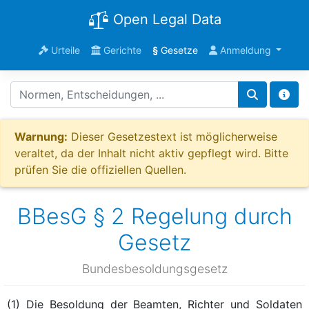
Open Legal Data
Urteile
Gerichte
§
Gesetze
Anmeldung
Warnung:
Dieser Gesetzestext ist möglicherweise
veraltet, da der Inhalt nicht aktiv gepflegt wird. Bitte
prüfen Sie die offiziellen Quellen.
BBesG § 2 Regelung durch
Gesetz
Bundesbesoldungsgesetz
(1) Die Besoldung der Beamten, Richter und Soldaten