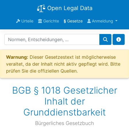
Open Legal Data
Urteile
Gerichte
§
Gesetze
Anmeldung
Warnung:
Dieser Gesetzestext ist möglicherweise
veraltet, da der Inhalt nicht aktiv gepflegt wird. Bitte
prüfen Sie die offiziellen Quellen.
BGB § 1018 Gesetzlicher
Inhalt der
Grunddienstbarkeit
Bürgerliches Gesetzbuch