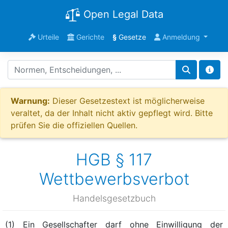
Open Legal Data
Urteile
Gerichte
§
Gesetze
Anmeldung
Warnung:
Dieser Gesetzestext ist möglicherweise
veraltet, da der Inhalt nicht aktiv gepflegt wird. Bitte
prüfen Sie die offiziellen Quellen.
HGB § 117
Wettbewerbsverbot
Handelsgesetzbuch
(1) Ein Gesellschafter darf ohne Einwilligung der