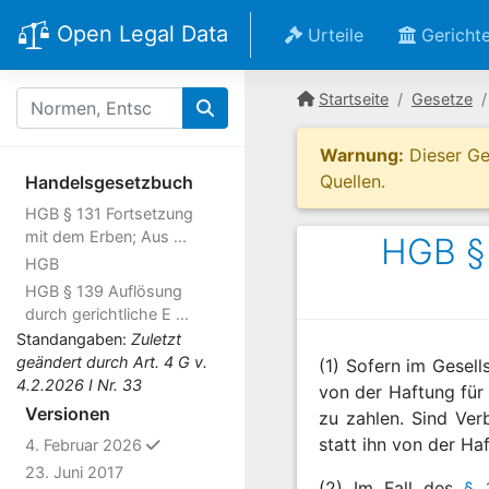
Open Legal Data
Urteile
Gericht
Startseite
Gesetze
Warnung:
Dieser Ges
Quellen.
Handelsgesetzbuch
HGB § 131 Fortsetzung
mit dem Erben; Aus ...
HGB § 
HGB
HGB § 139 Auflösung
durch gerichtliche E ...
Standangaben:
Zuletzt
geändert durch Art. 4 G v.
(1) Sofern im Gesell
4.2.2026 I Nr. 33
von der Haftung für
Versionen
zu zahlen. Sind Verb
statt ihn von der H
ausgewählt
4. Februar 2026
23. Juni 2017
(2) Im Fall des
§ 