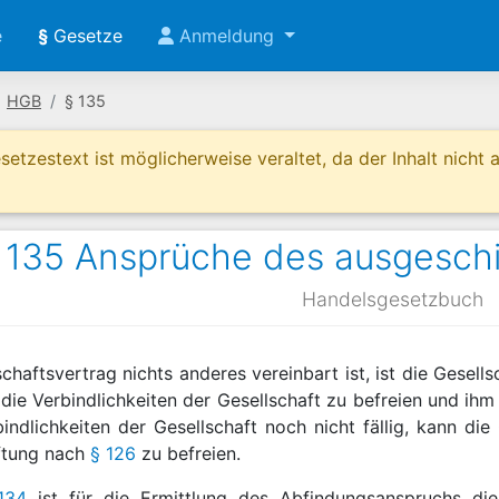
e
§
Gesetze
Anmeldung
HGB
§ 135
etzestext ist möglicherweise veraltet, da der Inhalt nicht ak
135 Ansprüche des ausgeschi
Handelsgesetzbuch
schaftsvertrag nichts anderes vereinbart ist, ist die Gesell
 die Verbindlichkeiten der Gesellschaft zu befreien und i
indlichkeiten der Gesellschaft noch nicht fällig, kann di
aftung nach
§ 126
zu befreien.
134
ist für die Ermittlung des Abfindungsanspruchs di