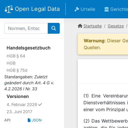
Open Legal Data
Urteile
Gericht
Startseite
Gesetze
Warnung:
Dieser Ges
Quellen.
Handelsgesetzbuch
HGB § 64
HGB
HGB § 75d
Standangaben:
Zuletzt
geändert durch Art. 4 G v.
4.2.2026 I Nr. 33
(1) Eine Vereinbar
Versionen
Dienstverhältnisses
ausgewählt
4. Februar 2026
einer vom Prinzipal
23. Juni 2017
API:
JSON
(2) Das Wettbewerbve
zahlen, die für jed