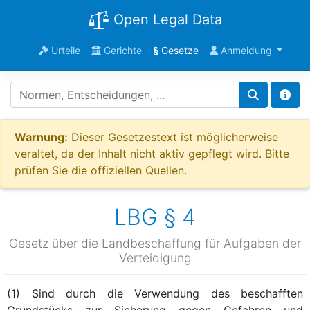
Open Legal Data
Urteile
Gerichte
§
Gesetze
Anmeldung
Warnung:
Dieser Gesetzestext ist möglicherweise
veraltet, da der Inhalt nicht aktiv gepflegt wird. Bitte
prüfen Sie die offiziellen Quellen.
LBG § 4
Gesetz über die Landbeschaffung für Aufgaben der
Verteidigung
(1) Sind durch die Verwendung des beschafften
Grundstücks zur Sicherung gegen Gefahren und