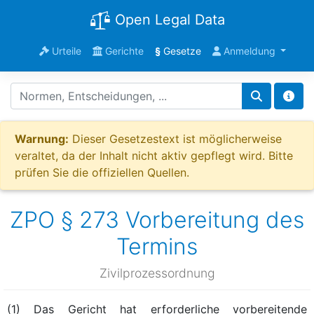
Open Legal Data
Urteile
Gerichte
§
Gesetze
Anmeldung
Warnung:
Dieser Gesetzestext ist möglicherweise
veraltet, da der Inhalt nicht aktiv gepflegt wird. Bitte
prüfen Sie die offiziellen Quellen.
ZPO § 273 Vorbereitung des
Termins
Zivilprozessordnung
(1) Das Gericht hat erforderliche vorbereitende