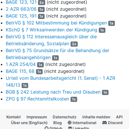
BAGE 123, 121
(nicht zugeordnet)
2x
2 AZR 663/06
(nicht zugeordnet)
1x
7
Die Beklagte hat Klageabweisung beantragt. Der Kläger
BAGE 125, 191
(nicht zugeordnet)
1x
könne die Abfindung nur einmal beanspruchen. Der Hinweis
BetrVG § 102 Mitbestimmung bei Kündigungen
1x
auf
§ 1a KSchG
im Kündigungsschreiben sei lediglich als
KSchG § 7 Wirksamwerden der Kündigung
1x
Berechnungsgrundlage für die nach dem „Interessenausgleich“
BetrVG § 112 Interessenausgleich über die
zu zahlende Abfindung zu verstehen. Dem Kläger sei nach
Betriebsänderung, Sozialplan
Erhalt der Kündigung in einem Gespräch die Höhe der Abfindung
2x
erläutert worden. Jedenfalls bestehe zwischen dem Anspruch
BetrVG § 75 Grundsätze für die Behandlung der
aus dem „Interessenausgleich“ und einer Abfindung nach
§ 1a
Betriebsangehörigen
1x
KSchG
eine „Anspruchskonkurrenz“. Die Ansprüche könnten
1 AZR 254/04
(nicht zugeordnet)
1x
daher nicht nebeneinander geltend gemacht werden.
BAGE 115, 68
(nicht zugeordnet)
1x
Urteil vom Bundesarbeitsgericht (1. Senat) - 1 AZR
8
Beide Vorinstanzen haben der Klage entsprochen. Mit der
146/13
1x
Revision verfolgt die Beklagte ihren Klageabweisungsantrag
BGB § 242 Leistung nach Treu und Glauben
weiter.
1x
ZPO § 97 Rechtsmittelkosten
1x
Entscheidungsgründe
9
Die Revision ist unbegründet. Das Landesarbeitsgericht hat
Kontakt
Impressum
Datenschutz
Inhalte melden
API
die Berufung der Beklagten gegen die klagestattgebende
Über uns (Englisch)
Blog
International
Discord
Entscheidung des Arbeitsgerichts mit zutreffender Begründung
GitHub
LinkedIn