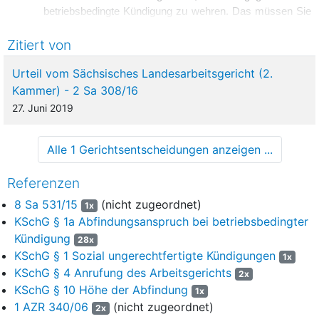
betriebsbedingte Kündigung zu wehren. Das müssen Sie
nach dem Kündigungsschutzgesetz innerhalb von drei
Zitiert von
Wochen ab Zugang der Kündigung tun. Lassen Sie diese
Frist verstreichen, ohne eine Kündigungsschutzklage
Urteil vom Sächsisches Landesarbeitsgericht (2.
beim Arbeitsgericht zu erheben, haben Sie nach
§ 1a
Kammer) - 2 Sa 308/16
KSchG
Anspruch auf Zahlung einer Abfindung in Höhe
eines halben Monatsverdienstes für jedes volle
27. Juni 2019
Beschäftigungsjahr.“
Alle 1 Gerichtsentscheidungen anzeigen ...
5
Der Kläger erhob keine Kündigungsschutzklage. Die
Beklagte zahlte ihm eine Abfindung nach dem
Referenzen
„Interessenausgleich“ iHv. 86.300,00 Euro brutto. Mit der
8 Sa 531/15
(nicht zugeordnet)
1x
vorliegenden Klage beansprucht der Kläger die Zahlung einer
KSchG § 1a Abfindungsanspruch bei betriebsbedingter
Abfindung nach
§ 1a KSchG
.
Kündigung
28x
6
Der Kläger hat beantragt,
KSchG § 1 Sozial ungerechtfertigte Kündigungen
1x
KSchG § 4 Anrufung des Arbeitsgerichts
2x
die Beklagte zu verurteilen, an ihn 86.300,00 Euro brutto
KSchG § 10 Höhe der Abfindung
1x
nebst Zinsen iHv. fünf Prozentpunkten über dem
1 AZR 340/06
(nicht zugeordnet)
2x
Basiszinssatz seit dem 1. Oktober 2014 zu zahlen.