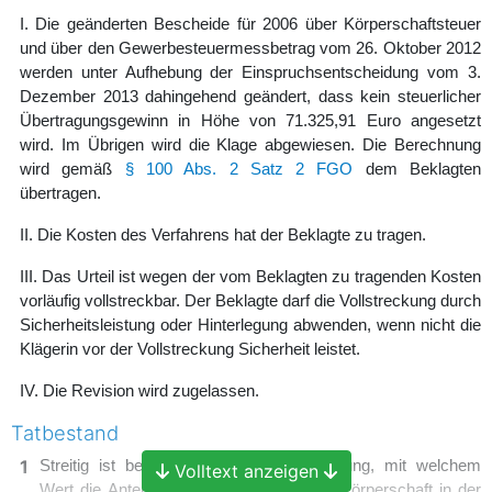
I. Die geänderten Bescheide für 2006 über Körperschaftsteuer
und über den Gewerbesteuermessbetrag vom 26. Oktober 2012
werden unter Aufhebung der Einspruchsentscheidung vom 3.
Dezember 2013 dahingehend geändert, dass kein steuerlicher
Übertragungsgewinn in Höhe von 71.325,91 Euro angesetzt
wird. Im Übrigen wird die Klage abgewiesen. Die Berechnung
wird gemäß
§ 100 Abs. 2 Satz 2 FGO
dem Beklagten
übertragen.
II. Die Kosten des Verfahrens hat der Beklagte zu tragen.
III. Das Urteil ist wegen der vom Beklagten zu tragenden Kosten
vorläufig vollstreckbar. Der Beklagte darf die Vollstreckung durch
Sicherheitsleistung oder Hinterlegung abwenden, wenn nicht die
Klägerin vor der Vollstreckung Sicherheit leistet.
IV. Die Revision wird zugelassen.
Tatbestand
1
Streitig ist bei einer Abwärtsverschmelzung, mit welchem
Volltext anzeigen
Wert die Anteile an der übernehmenden Körperschaft in der