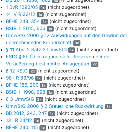
4x
Klägerin erfolgte am 6. August 2007.
1 BvR 1290/05
(nicht zugeordnet)
1x
5
14 IV R 22/12
(nicht zugeordnet)
In ihrer steuerlichen Schlussbilanz zum 31. Dezember 2006
1x
setzte die GmbH die Beteiligung an der Klägerin mit dem
BFHE 248, 354
(nicht zugeordnet)
1x
Buchwert von 0,51 Euro an. Bereits vor Einreichung der
BStBl II 2015, 606
(nicht zugeordnet)
1x
steuerlichen Schlussbilanz hatte die Klägerin als
UmwStG 2006 § 12 Auswirkungen auf den Gewinn der
Rechtsnachfolgerin der GmbH gegenüber dem Beklagten den
übernehmenden Körperschaft
9x
Antrag gemäß
§ 11 Abs. 2 Satz 1 Umwandlungssteuergesetz
§ 11 Abs. 2 Satz 2 UmwStG
(nicht zugeordnet)
1x
(UmwStG) auf Ansatz des Buchwertes gestellt.
EStG § 6b Übertragung stiller Reserven bei der
Veräußerung bestimmter Anlagegüter
6
In der Zeit von November 2010 bis Juli 2012 (mit
2x
§ 12 KStG
(nicht zugeordnet)
Unterbrechungen) wurde bei der Klägerin als
2x
Rechtsnachfolgerin der GmbH für das Streitjahr 2006 eine
98 I R 83/96
(nicht zugeordnet)
1x
Außenprüfung durchgeführt. In Tz. 1.6 des Prüfungsberichts
BFHE 186, 200
(nicht zugeordnet)
1x
vom 21. September 2012 vertraten die Prüfer die Auffassung,
BStBl II 1998, 698
(nicht zugeordnet)
1x
dass die GmbH die Anteile an der Klägerin gemäß
§ 11 Abs. 1
§ 3 UmwStG
(nicht zugeordnet)
2x
Satz 1 UmwStG
in ihrer Schlussbilanz zum 31. Dezember 2006
UmwStG 2006 § 2 Steuerliche Rückwirkung
1x
mit dem gemeinen Wert anzusetzen habe und sich
BB 2012, 243, 247
(nicht zugeordnet)
1x
dementsprechend ein steuerlicher Übertragungsgewinn ergebe.
13 I R 24/12
(nicht zugeordnet)
1x
Die Anteile der GmbH an der Klägerin gehörten zu den
BFHE 240, 115
(nicht zugeordnet)
1x
übergehenden Wirtschaftsgütern im Sinne von
§ 11 Abs. 1