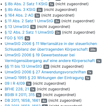
§ 8b Abs. 2 Satz 1 KStG
(nicht zugeordnet)
1x
in den USA von verbundenen Unternehmen produzieren bzw.
§ 8b Abs. 3 KStG
(nicht zugeordnet)
3x
kauft sie von Drittunternehmen; die Klägerin ergänzt die
§ 164 Abs. 2 AO
(nicht zugeordnet)
1x
Produkte mit für den Abnehmer erforderlichem Zubehör,
§ 11 Abs. 2 Satz 1 UmwStG
(nicht zugeordnet)
verpackt sie neu und verschickt sie mit Speditionen an den
2x
§ 13 UmwStG
(nicht zugeordnet)
Kunden.
1x
§ 12 Abs. 2 Satz 1 UmwStG
(nicht zugeordnet)
2x
4
Mit notariellem Vertrag vom 23. Juli 2007 übertrug die GmbH
FGO § 105
1x
ihr Vermögen als Ganzes im Wege der Verschmelzung
UmwStG 2006 § 11 Wertansätze in der steuerlichen
durch Aufnahme gemäß
§ 2 Nr. 1 Umwandlungsgesetz
(UmwG)
Schlussbilanz der übertragenden Körperschaft
39x
i.V.m.
§§ 46 bis 55 UmwG
auf die Klägerin (sog. Down-Stream
UmwStG 2006 § 19 Gewerbesteuer bei
Merger). Als Verschmelzungsstichtag wurde der 31. Dezember
Vermögensübergang auf eine andere Körperschaft
1x
2006 vereinbart. Darüber hinaus vereinbarten die
§§ 11 bis 13 UmwStG
(nicht zugeordnet)
Vertragsparteien u.a., dass eine Kapitalerhöhung bei der Klägerin
3x
UmwStG 2006 § 27 Anwendungsvorschriften
hinsichtlich der voll eingezahlten Geschäftsanteile der GmbH
1x
unterbleibt (
§ 54 Abs. 1 Satz 2 Nr. 2 UmwG
) und der Company
UmwG 1995 § 20 Wirkungen der Eintragung
1x
als Gegenleistung für den Verlust ihrer Anteile an der GmbH
09 I R 4/09
(nicht zugeordnet)
1x
deren Geschäftsanteil an der Klägerin gewährt wird (§ 2 (1) des
BFHE 228, 21
(nicht zugeordnet)
1x
Verschmelzungsvertrags). Wegen der Einzelheiten wird auf den
BStBl II 2011, 315
(nicht zugeordnet)
1x
Verschmelzungsvertrag (Bl. 89 ff. d. Vertragsakten) verwiesen.
DB 2011, 1658, 1661
(nicht zugeordnet)
4x
Die Eintragung der Verschmelzung in das Handelsregister der
DB 2011, 1658, 1662
(nicht zugeordnet)