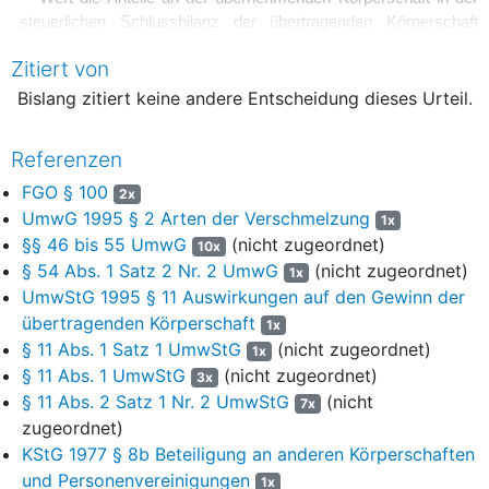
steuerlichen Schlussbilanz der übertragenden Körperschaft
anzusetzen sind und ob nach dem steuerlichen
Zitiert von
Übertragungsstichtag angefallene Verschmelzungskosten bei
der übertragenden Körperschaft gewinnmindernd berücksichtigt
Bislang zitiert keine andere Entscheidung dieses Urteil.
werden können.
Referenzen
2
Die am 27. Juli 1990 gegründete Klägerin ist eine
Gesellschaft mit beschränkter Haftung mit Sitz in R. Zum 20.
FGO § 100
2x
Dezember 2001 erwarb ihre damalige Alleingesellschafterin, die
UmwG 1995 § 2 Arten der Verschmelzung
1x
… Company (im Folgenden: Company) mit Sitz in den USA,
§§ 46 bis 55 UmwG
(nicht zugeordnet)
10x
sämtliche Anteile an der ebenfalls in R ansässigen B GmbH (im
§ 54 Abs. 1 Satz 2 Nr. 2 UmwG
(nicht zugeordnet)
1x
Folgenden: GmbH) und übertrug am gleichen Tag an diese 49%
UmwStG 1995 § 11 Auswirkungen auf den Gewinn der
der Anteile an der Klägerin zu einem Kaufpreis von 1 DM. An der
übertragenden Körperschaft
1x
Klägerin waren demnach fortan die Company mit 51% und die
§ 11 Abs. 1 Satz 1 UmwStG
(nicht zugeordnet)
1x
GmbH mit 49% beteiligt. Alleiniger Unternehmenszweck der
§ 11 Abs. 1 UmwStG
(nicht zugeordnet)
GmbH war das Halten der Beteiligung an der Klägerin.
3x
§ 11 Abs. 2 Satz 1 Nr. 2 UmwStG
(nicht
7x
3
Gegenstand des Unternehmens der Klägerin ist der
zugeordnet)
europaweite Vertrieb von Produkten der Company
KStG 1977 § 8b Beteiligung an anderen Körperschaften
(Feuerwehrhelme, Wärmebildkameras,
und Personenvereinigungen
1x
Industrieatemschutztechnik). Die Company lässt diese Produkte