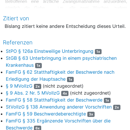
Betroffenen eine ärztliche Zwangsmaßnahme anzuordnen,
nämlich die Gabe … i.m. alle zwei Wochen, zudem
Laborkontrollen, EKG, Kontrolle der Vitalparameter. Zur
Zitiert von
Begründung hat die Antragstellerin ausgeführt: ...
Bislang zitiert keine andere Entscheidung dieses Urteil.
4
Wegen des weiteren Inhalts des Antrages wird darauf
verwiesen. Der Antrag ist bei dem Amtsgericht zunächst in
Referenzen
die Strafabteilung gelangt, die die Weiterleitung an die Abteilung 9
StPO § 126a Einstweilige Unterbringung
verfügt hat. Der Antrag ist dann an das Amtsgericht Oldenburg in
1x
Holstein (im folgenden: Amtsgericht) weitergeleitet worden.
StGB § 63 Unterbringung in einem psychiatrischen
Krankenhaus
1x
5
Das Amtsgericht hat mit Beschluss vom 4. Juni 2025 die
FamFG § 62 Statthaftigkeit der Beschwerde nach
Einholung eines Gutachtens des Sachverständigen ... zu den
Erledigung der Hauptsache
1x
medizinischen Voraussetzungen der Anordnung der
§ 9 MVollzG
(nicht zugeordnet)
2x
Zwangsmaßnahme angeordnet und den Beschluss dem
§ 9 Abs. 2 Nr. 5 MVollzG
(nicht zugeordnet)
4x
Betroffenen zugeleitet und zugleich Gelegenheit gegeben, einen
FamFG § 58 Statthaftigkeit der Beschwerde
Verteidiger zu benennen.
1x
StVollzG § 138 Anwendung anderer Vorschriften
2x
6
Mit Beschluss vom 7. Juli 2025 hat das Amtsgericht dem
FamFG § 59 Beschwerdeberechtigte
3x
Betroffenen den Rechtsanwalt ... „als Verteidiger beigeordnet“
FamFG § 335 Ergänzende Vorschriften über die
und ausgeführt, die „Bestellung eines Verteidigers“ sei „zur
Beschwerde
6x